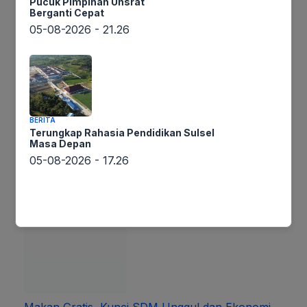
Pucuk Pimpinan Unsrat
Bca Juga
Berganti Cepat
05-08-2026 - 21.26
BERITA
Terungkap Rahasia Pendidikan Sulsel
Masa Depan
PAN Tak Cuma Penuhi Kuota, Tapi Perjuangkan
05-08-2026 - 17.26
Kualitas Perempuan di Parlemen!