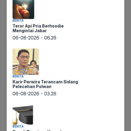
BERITA
Teror Api Pria Berhoodie
Mengintai Jabar
06-08-2026 - 06.26
Lintaswarta.co.id – Calon Bupati Subang,
Reynaldi, mendapat pujian dari warga Desa
Darmaga, Kecamatan Cisalak, Kabupaten
Subang, Jawa Barat, Rabu (16/10/2024). Warga
Desa Dermaga menilai Reynaldy sebagai sosok
BERITA
pemimpin yang bersih dan religius. Hal ini
Karir Perwira Terancam Sidang
Pelecehan Polwan
membuat mereka yakin bahwa Cabup nomor 2
06-08-2026 - 03.26
ini dapat membawa perubahan nyata bagi
Kabupaten Subang.
BERITA