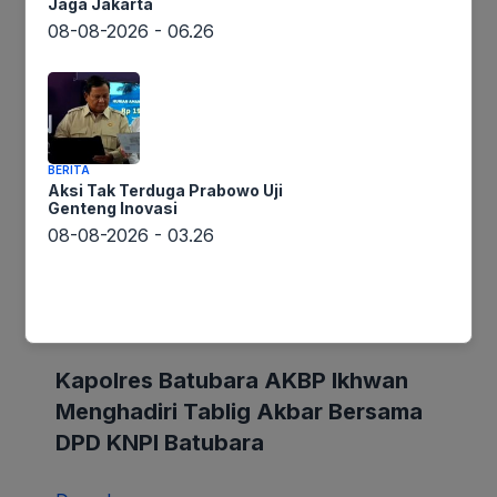
Jaga Jakarta
08-08-2026 - 06.26
Plt Bupati Hadiri Pelantikan DPC Gerindra
Langkat
Bupati Bersyukur Masyarakat Selalu Rukun
BERITA
dan Kompak Mendukung Pembangunan
Aksi Tak Terduga Prabowo Uji
Genteng Inovasi
08-08-2026 - 03.26
BERITA TERBARU
Lintaswarta
Kapolres Batubara AKBP Ikhwan
Menghadiri Tablig Akbar Bersama
|
DPD KNPI Batubara
Berita
Medan