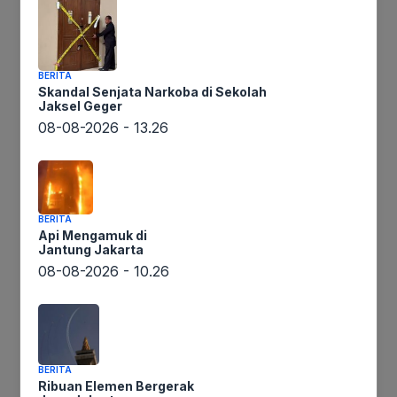
Daerah
,
Headline
,
Hukum & Kriminal
BERITA
MEDAN – Polda Sumut angkat bicara soal
Skandal Senjata Narkoba di Sekolah
tudingan penyidik direktorat reserse kriminal
Jaksel Geger
khusus Polda Sumut yang mengambil beras
08-08-2026 - 13.26
secara paksa di kilang
Sebelumnya
BERITA
Api Mengamuk di
Jantung Jakarta
Jelang W20, Satlantas Polres Simalungun
08-08-2026 - 10.26
Gelar Tes Urine
Sambut HUT ke-76, Polsek dan Kecamatan
Bangun Purba Gelar Aksi Sosial
BERITA
Ribuan Elemen Bergerak