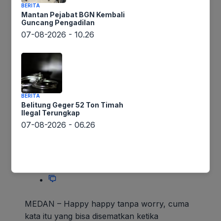
Happy Tanpa Worry
BERITA
Mantan Pejabat BGN Kembali
Guncang Pengadilan
07-08-2026 - 10.26
BERITA
Belitung Geger 52 Ton Timah
Ilegal Terungkap
07-08-2026 - 06.26
MEDAN – Happy happy tanpa worry, cuma
kata itu yang bisa disematkan ketika