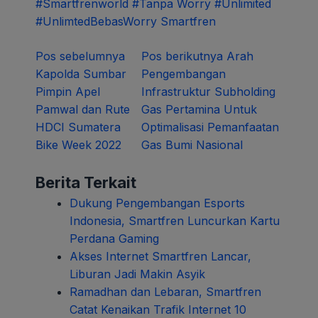
#Smartfrenworld
#Tanpa Worry
#Unlimited
#UnlimtedBebasWorry
Smartfren
Navigasi
Pos sebelumnya
Pos berikutnya
Arah
Kapolda Sumbar
Pengembangan
pos
Pimpin Apel
Infrastruktur Subholding
Pamwal dan Rute
Gas Pertamina Untuk
HDCI Sumatera
Optimalisasi Pemanfaatan
Bike Week 2022
Gas Bumi Nasional
Berita Terkait
Dukung Pengembangan Esports
Indonesia, Smartfren Luncurkan Kartu
Perdana Gaming
Akses Internet Smartfren Lancar,
Liburan Jadi Makin Asyik
Ramadhan dan Lebaran, Smartfren
Catat Kenaikan Trafik Internet 10