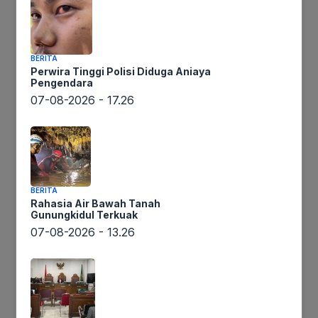
/
BERITA
Perwira Tinggi Polisi Diduga Aniaya
Pengendara
07-08-2026 - 17.26
Ekonomi Bisnis
BERITA
Pakai
Ikuti Kami
Rahasia Air Bawah Tanah
Smartfren,
Gunungkidul Terkuak
Happy
07-08-2026 - 13.26
Happy
Tanpa
Worry
Pakai Smartfren, Happy