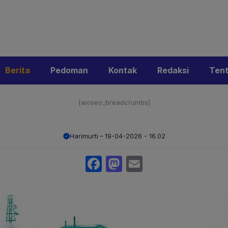
i
Privacy Policy
Pedoman Media Siber
Kontak
Ke
Berita
Pedoman
Kontak
Redaksi
Ten
[aioseo_breadcrumbs]
Harimurti
19-04-2026 - 16.02
Facebook
Mastodon
Email