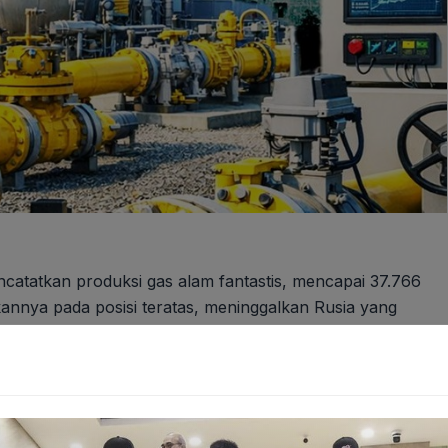
catatkan produksi gas alam fantastis, mencapai 37.766
kannya pada posisi teratas, meninggalkan Rusia yang
ar meter kubik per tahun. Selisih produksi yang signifikan