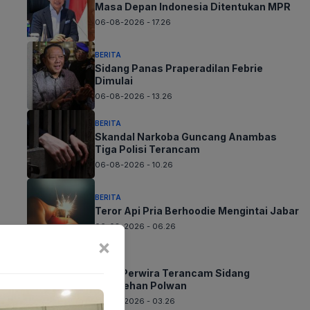
Masa Depan Indonesia Ditentukan MPR
06-08-2026 - 17.26
BERITA
Sidang Panas Praperadilan Febrie
Dimulai
06-08-2026 - 13.26
BERITA
Skandal Narkoba Guncang Anambas
Tiga Polisi Terancam
06-08-2026 - 10.26
BERITA
Teror Api Pria Berhoodie Mengintai Jabar
06-08-2026 - 06.26
×
BERITA
Karir Perwira Terancam Sidang
Pelecehan Polwan
06-08-2026 - 03.26