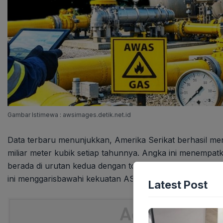
Gambar Istimewa : awsimages.detik.net.id
Data terbaru menunjukkan, Amerika Serikat berhasil men
miliar meter kubik setiap tahunnya. Angka ini menempat
berada di urutan kedua dengan total produksi 22.673 mili
ini menggarisbawahi kekuatan AS dalam sektor energi.
Latest Post