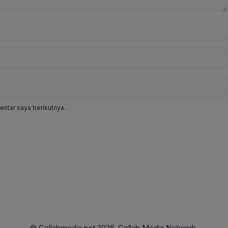
ntar saya berikutnya.
© Collabmedia.net 2026. Collab Media Network.