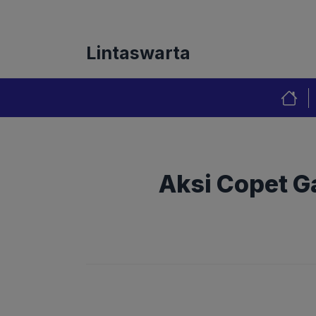
Langsung
Tentang Kami
Redaks
ke
isi
Lintaswarta
Aksi Copet G