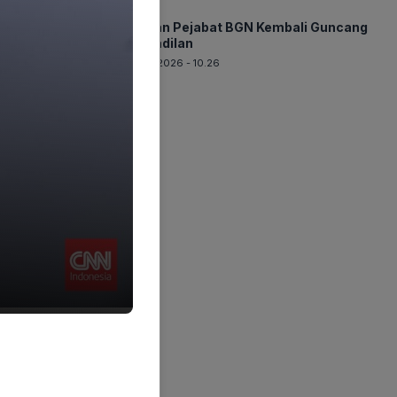
BERITA
Mantan Pejabat BGN Kembali Guncang
Pengadilan
07-08-2026 - 10.26