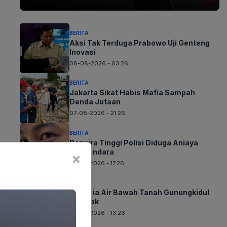
BERITA
Aksi Tak Terduga Prabowo Uji Genteng
Inovasi
08-08-2026 - 03.26
BERITA
Jakarta Sikat Habis Mafia Sampah
Denda Jutaan
07-08-2026 - 21.26
BERITA
Perwira Tinggi Polisi Diduga Aniaya
Pengendara
×
07-08-2026 - 17.26
BERITA
Rahasia Air Bawah Tanah Gunungkidul
Terkuak
07-08-2026 - 13.26