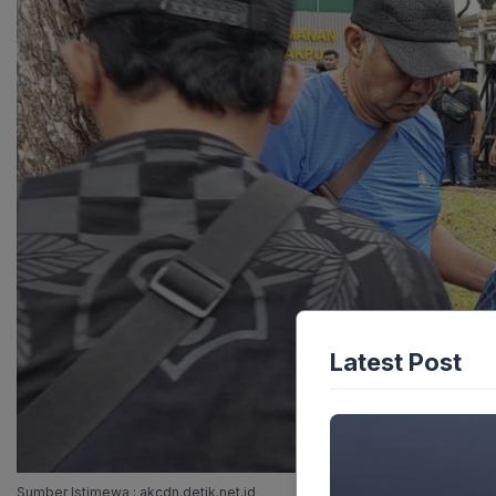
Latest Post
Sumber Istimewa : akcdn.detik.net.id