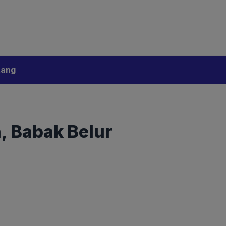
bijakan Artificial Intelligence (AI)
Disclaimer
tang
, Babak Belur