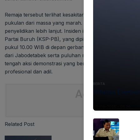
Remaja tersebut terlihat kesakitan dan beberapa kali m
pukulan dari massa yang marah. Ia kemudian dibawa ke
penyelidikan lebih lanjut. Insiden ini terjadi di tengah ak
Partai Buruh (KSP-PB), yang dipimpin oleh Presiden Parta
pukul 10.00 WIB di depan gerbang utama Kompleks Parl
dari Jabodetabek serta puluhan ribu buruh di berbagai da
tengah aksi demonstrasi yang berlangsung. Pihak berwaji
profesional dan adil.
BERITA
Ribuan Elemen
08-08-2026 - 06.26
Related Post