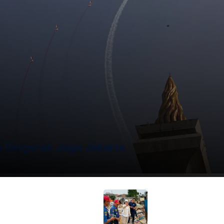
emegangi wajahnya, mengindikasikan ia mendapat sejumlah
 dalam area halaman gedung parlemen untuk proses
si demonstrasi ribuan buruh dari Koalisi Serikat Pekerja dan
i Buruh, Said Iqbal. Aksi tersebut direncanakan dimulai
emen DPR/MPR, Jakarta, dan diikuti oleh ribuan buruh
erah di Indonesia. Kejadian ini menjadi catatan kelam di
b diharapkan dapat menindaklanjuti kasus ini secara
 Bergerak Jaga Jakarta