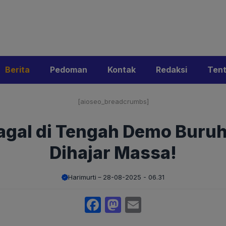
i
Privacy Policy
Pedoman Media Siber
Kontak
Ke
Berita
Pedoman
Kontak
Redaksi
Ten
[aioseo_breadcrumbs]
agal di Tengah Demo Buruh
Dihajar Massa!
Harimurti
28-08-2025 - 06.31
Facebook
Mastodon
Email