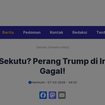
i
Privacy Policy
Pedoman Media Siber
Kontak
Ke
Berita
Pedoman
Kontak
Redaksi
Ten
[aioseo_breadcrumbs]
 Sekutu? Perang Trump di 
Gagal!
Harimurti
07-03-2026 - 04.02
Facebook
Mastodon
Email