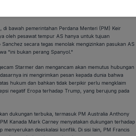
ris, di bawah pemerintahan Perdana Menteri (PM) Keir
ya oleh pesawat tempur AS hanya untuk tujuan
ro Sanchez secara tegas menolak mengizinkan pasukan AS
a "ini bukan perang Spanyol."
mengecam Starmer dan mengancam akan memutus hubungan
asarnya ini mengirimkan pesan kepada dunia bahwa
atas hukum dan bahkan tidak berpikir perlu mengklaim
rsepsi negatif Eropa terhadap Trump, yang berujung pada
kan dukungan terbuka, termasuk PM Australia Anthony
tu, PM Kanada Mark Carney menyatakan dukungan terhadap
 menyerukan deeskalasi konflik. Di sisi lain, PM Francis