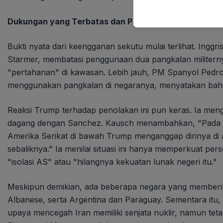
Dukungan yang Terbatas dan Penolakan Terbuka
Bukti nyata dari keengganan sekutu mulai terlihat. Ingg
Starmer, membatasi penggunaan dua pangkalan militern
"pertahanan" di kawasan. Lebih jauh, PM Spanyol Ped
menggunakan pangkalan di negaranya, menyatakan bahw
Reaksi Trump terhadap penolakan ini pun keras. Ia 
dagang dengan Sanchez. Kausch menambahkan, "Pada d
Amerika Serikat di bawah Trump menganggap dirinya di 
sebaliknya." Ia menilai situasi ini hanya memperkuat pe
"isolasi AS" atau "hilangnya kekuatan lunak negeri itu."
Meskipun demikian, ada beberapa negara yang memberi
Albanese, serta Argentina dan Paraguay. Sementara i
upaya mencegah Iran memiliki senjata nuklir, namun tetap