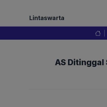
Langsung
Tentang Kami
Redaks
ke
isi
Lintaswarta
AS Ditinggal