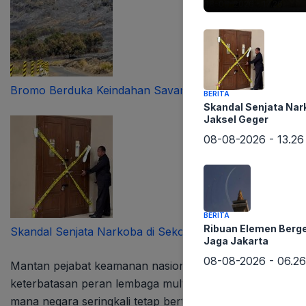
08-08-2026 - 17.26
Bromo Berduka Keindahan Savana Hangus
BERITA
Skandal Senjata Nar
Jaksel Geger
08-08-2026 - 13.26
BERITA
Ribuan Elemen Berg
Skandal Senjata Narkoba di Sekolah Jaksel Geger
Jaga Jakarta
08-08-2026 - 06.26
Mantan pejabat keamanan nasional AS, Nadia Schadlow,
keterbatasan peran lembaga multilateral seperti Perse
mana negara seringkali tetap bertindak sendiri ketika 