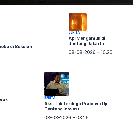
BERITA
Api Mengamuk di
Jantung Jakarta
koba di Sekolah
08-08-2026 - 10.26
BERITA
erak
Aksi Tak Terduga Prabowo Uji
Genteng Inovasi
 mengakui bahwa konflik Iran ini menunjukkan
08-08-2026 - 03.26
rikatan Bangsa-Bangsa (PBB) dalam mencegah perang, di
merasa keamanan nasionalnya terancam.