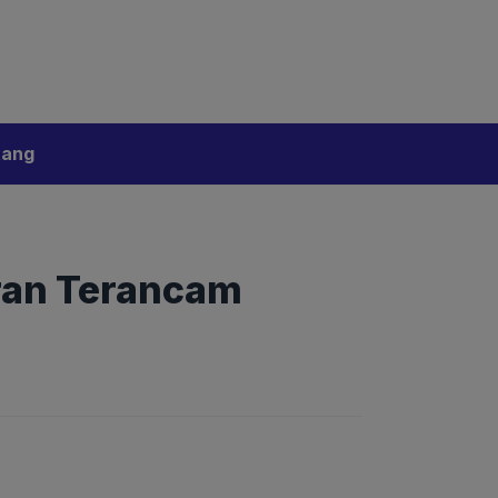
bijakan Artificial Intelligence (AI)
Disclaimer
tang
Iran Terancam