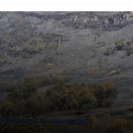
und, menyoroti bahwa tindakan AS ini mengirimkan sinyal
timasi internasional sebelum melancarkan aksi militer.
kin memburuk, diperparah oleh kebijakan "America First"
an lebih menekankan kepentingan nasional. Sebelumnya,
m mengambil alih Greenland, wilayah milik sekutu
a Keindahan Savana Hangus