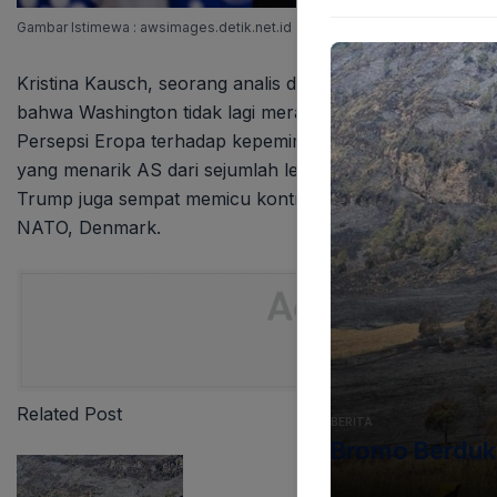
Gambar Istimewa : awsimages.detik.net.id
Kristina Kausch, seorang analis dari German Marshall F
bahwa Washington tidak lagi merasa perlu membangun legi
Persepsi Eropa terhadap kepemimpinan Trump juga sema
yang menarik AS dari sejumlah lembaga internasional d
Trump juga sempat memicu kontroversi dengan menganca
NATO, Denmark.
Related Post
BERITA
Bromo Berduk