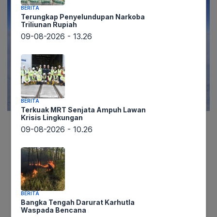
BERITA
Terungkap Penyelundupan Narkoba
Triliunan Rupiah
09-08-2026 - 13.26
BERITA
Terkuak MRT Senjata Ampuh Lawan
Krisis Lingkungan
09-08-2026 - 10.26
Lintaswarta.co.id – Ketegangan di kawasan Asia
meningkat tajam setelah jet tempur Jepang
mencegat sejumlah pesawat militer Rusia,
termasuk pesawat pengebom strategis
berkemampuan nuklir, yang mendekati wilayah
BERITA
udaranya. Insiden ini memicu kekhawatiran akan
Bangka Tengah Darurat Karhutla
potensi eskalasi di tengah situasi geopolitik yang
Waspada Bencana