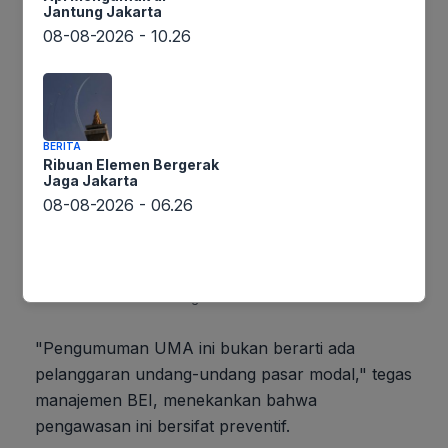
harga yang signifikan menjadi dasar utama BEI
Jantung Jakarta
mengambil tindakan preventif.
08-08-2026 - 10.26
BERITA
Ribuan Elemen Bergerak
Jaga Jakarta
08-08-2026 - 06.26
Gambar Istimewa : awsimages.detik.net.id
"Pengumuman UMA ini bukan berarti ada
pelanggaran undang-undang pasar modal," tegas
manajemen BEI, menekankan bahwa
pengawasan ini bersifat preventif.