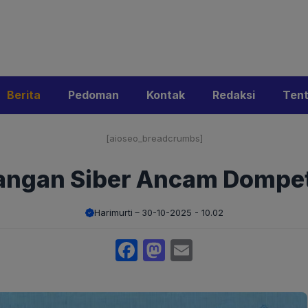
i
Privacy Policy
Pedoman Media Siber
Kontak
Ke
Berita
Pedoman
Kontak
Redaksi
Ten
[aioseo_breadcrumbs]
angan Siber Ancam Dompet
Harimurti
30-10-2025 - 10.02
Facebook
Mastodon
Email