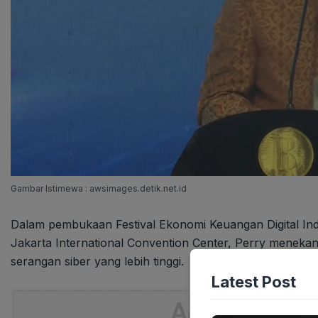
Gambar Istimewa : awsimages.detik.net.id
Dalam pembukaan Festival Ekonomi Keuangan Digital Ind
Jakarta International Convention Center, Perry meneka
serangan siber yang lebih tinggi.
Latest Post