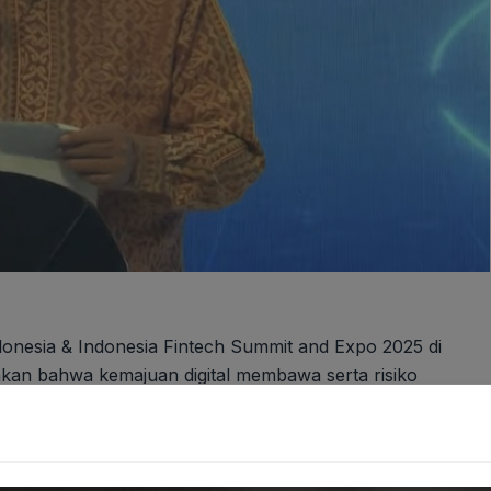
onesia & Indonesia Fintech Summit and Expo 2025 di
nkan bahwa kemajuan digital membawa serta risiko