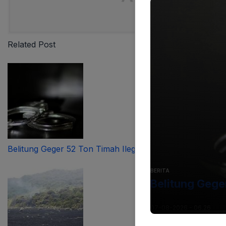
Related Post
Belitung Geger 52 Ton Timah Ilegal Terungkap
BERITA
Belitung Gege
07-08-2026 - 06.26