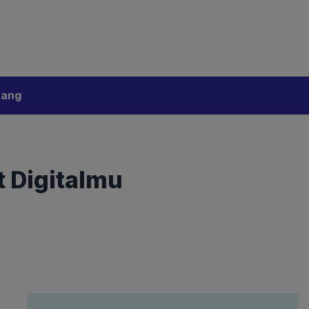
bijakan Artificial Intelligence (AI)
Disclaimer
tang
 Digitalmu