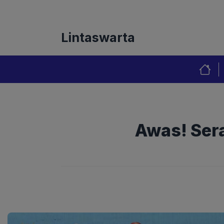
Langsung
Tentang Kami
Redaks
ke
isi
Lintaswarta
Awas! Ser