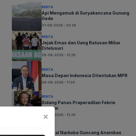
BERITA
Api Mengamuk di Suryakancana Gunung
Gede
07-08-2026 - 03.26
BERITA
Jejak Emas dan Uang Ratusan Miliar
Ditelusuri
06-08-2026 - 21.26
BERITA
Masa Depan Indonesia Ditentukan MPR
06-08-2026 - 17.26
BERITA
Sidang Panas Praperadilan Febrie
Dimulai
×
06-08-2026 - 13.26
BERITA
Skandal Narkoba Guncang Anambas