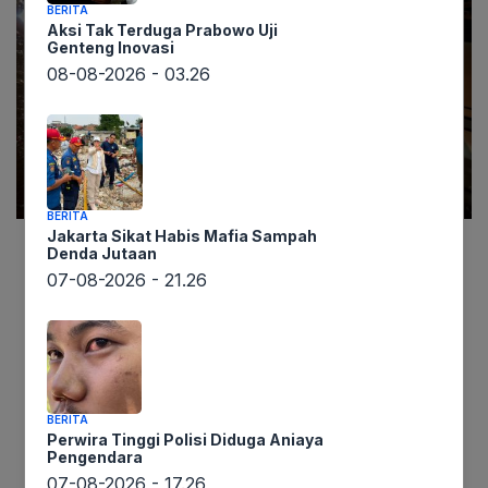
BERITA
Aksi Tak Terduga Prabowo Uji
Genteng Inovasi
08-08-2026 - 03.26
BERITA
Jakarta Sikat Habis Mafia Sampah
Denda Jutaan
Informasi dari lintaswarta.co.id menyebutkan
07-08-2026 - 21.26
bahwa hujan deras yang mengguyur Jakarta
Selatan pada Sabtu (3/5) sore mengakibatkan
genangan air di enam RT. Badan
Penanggulangan Bencana Daerah (BPBD) DKI
Jakarta melaporkan ketinggian air bervariasi,
BERITA
mulai dari 40 sentimeter hingga mencapai 95
Perwira Tinggi Polisi Diduga Aniaya
Pengendara
sentimeter. Genangan tersebut tersebar di tiga
07-08-2026 - 17.26