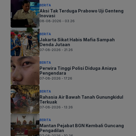
BERITA
Aksi Tak Terduga Prabowo Uji Genteng
Inovasi
08-08-2026 - 03.26
BERITA
Jakarta Sikat Habis Mafia Sampah
Denda Jutaan
07-08-2026 - 21.26
BERITA
Perwira Tinggi Polisi Diduga Aniaya
Pengendara
07-08-2026 - 17.26
BERITA
Rahasia Air Bawah Tanah Gunungkidul
Terkuak
07-08-2026 - 13.26
BERITA
Mantan Pejabat BGN Kembali Guncang
Pengadilan
07-08-2026 - 10.26