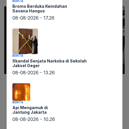
BERITA
Bromo Berduka Keindahan
Savana Hangus
08-08-2026 - 17.26
BERITA
Skandal Senjata Narkoba di Sekolah
Jaksel Geger
08-08-2026 - 13.26
Informasi dari lintaswarta.co.id menyebutkan
bahwa banjir bandang yang menerjang
Kecamatan Palabuhanratu, Kabupaten
BERITA
Api Mengamuk di
Sukabumi, Jawa Barat, pada Sabtu (19/4) lalu,
Jantung Jakarta
kini mulai surut. Peristiwa yang disebabkan oleh
08-08-2026 - 10.26
hujan deras dan meluapnya sungai tersebut