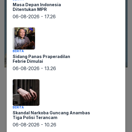
Masa Depan Indonesia
Ditentukan MPR
06-08-2026 - 17.26
BERITA
Sidang Panas Praperadilan
Febrie Dimulai
06-08-2026 - 13.26
Lintaswarta.co.id – Militer Israel dilaporkan telah
berhasil merebut Kastil Beaufort yang berusia
900 tahun beserta punggungan strategisnya di
Lebanon selatan pada Minggu (31/5/2024).
BERITA
Perebutan ini menandai kemajuan signifikan
Skandal Narkoba Guncang Anambas
Tiga Polisi Terancam
melawan kelompok Hizbullah yang didukung
06-08-2026 - 10.26
Iran, meskipun gencatan senjata telah