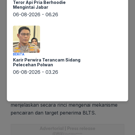
Teror Api Pria Berhoodie
Mengintai Jabar
06-08-2026 - 06.26
BERITA
Gambar Istimewa : awsimages.detik.net.id
Karir Perwira Terancam Sidang
Pelecehan Polwan
06-08-2026 - 03.26
Lintaswarta.co.id memperoleh informasi ini dari
program Squawk Box CNBC Indonesia yang
ditayangkan pada Senin (20/10/2025). Dalam
program tersebut, Teddy Indra Wijaya
menjelaskan secara rinci mengenai mekanisme
pencairan dan target penerima BLTS.