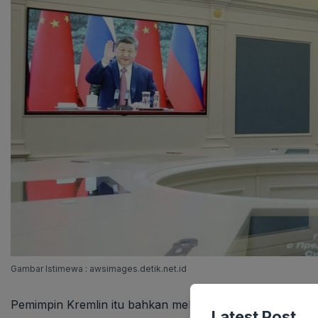
Gambar Istimewa : awsimages.detik.net.id
Pemimpin Kremlin itu bahkan melabeli kemitraan kedua 
Latest Post