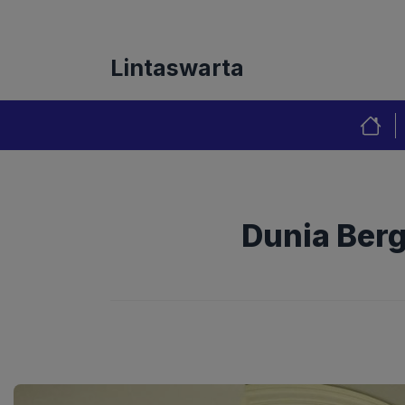
Langsung
Tentang Kami
Redaks
ke
isi
Lintaswarta
Dunia Berg