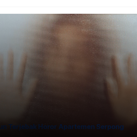
trategis Rusia-China adalah model yang patut dicontoh,"
" kepada Xi.
hun Terjebak Horor Apartemen Serpong