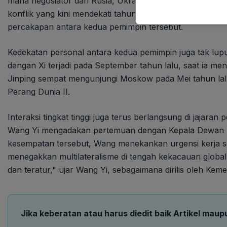
mana negosiator dari Rusia, Ukraina, dan Amerika Serik
konflik yang kini mendekati tahun keempat. Kendati demik
percakapan antara kedua pemimpin tersebut.
Kedekatan personal antara kedua pemimpin juga tak lupu
dengan Xi terjadi pada September tahun lalu, saat ia mengh
Jinping sempat mengunjungi Moskow pada Mei tahun lal
Perang Dunia II.
Interaksi tingkat tinggi juga terus berlangsung di jajaran
Wang Yi mengadakan pertemuan dengan Kepala Dewan Ke
kesempatan tersebut, Wang menekankan urgensi kerja s
menegakkan multilateralisme di tengah kekacauan global
dan teratur," ujar Wang Yi, sebagaimana dirilis oleh Kem
Jika keberatan atau harus diedit baik Artikel maup