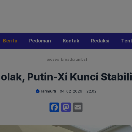
i
Privacy Policy
Pedoman Media Siber
Kontak
Ke
Berita
Pedoman
Kontak
Redaksi
Ten
[aioseo_breadcrumbs]
olak, Putin-Xi Kunci Stabili
Harimurti
04-02-2026 - 22.02
Facebook
Mastodon
Email