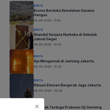
BERITA
Bromo Berduka Keindahan Savana
Hangus
08-08-2026 - 17.26
BERITA
Skandal Senjata Narkoba di Sekolah
Jaksel Geger
08-08-2026 - 13.26
BERITA
Api Mengamuk di Jantung Jakarta
08-08-2026 - 10.26
BERITA
Ribuan Elemen Bergerak Jaga Jakarta
08-08-2026 - 06.26
BERITA
×
Aksi Tak Terduga Prabowo Uji Genteng