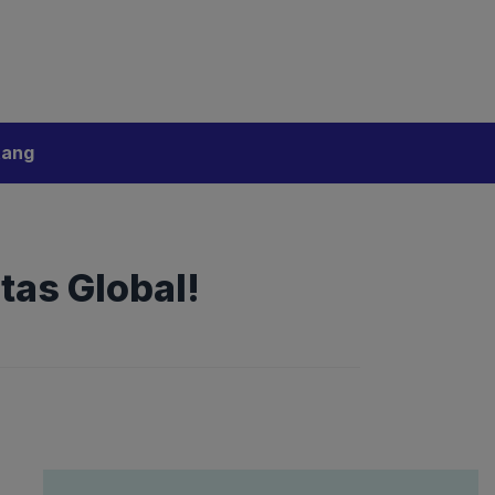
bijakan Artificial Intelligence (AI)
Disclaimer
tang
tas Global!