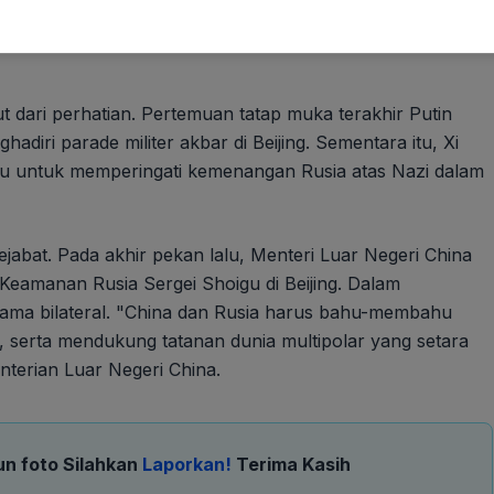
at (AS) berupaya mencari jalan keluar untuk mengakhiri
ian, isu Ukraina sama sekali tidak disebutkan dalam
t dari perhatian. Pertemuan tatap muka terakhir Putin
adiri parade militer akbar di Beijing. Sementara itu, Xi
u untuk memperingati kemenangan Rusia atas Nazi dalam
 pejabat. Pada akhir pekan lalu, Menteri Luar Negeri China
amanan Rusia Sergei Shoigu di Beijing. Dalam
ama bilateral. "China dan Rusia harus bahu-membahu
, serta mendukung tatanan dunia multipolar yang setara
enterian Luar Negeri China.
un foto Silahkan
Laporkan!
Terima Kasih