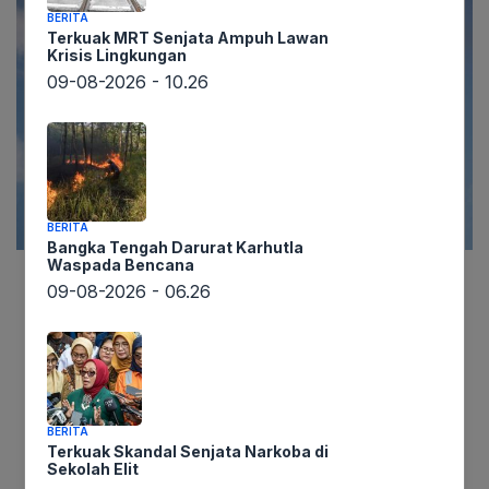
BERITA
Terkuak MRT Senjata Ampuh Lawan
Krisis Lingkungan
09-08-2026 - 10.26
BERITA
Bangka Tengah Darurat Karhutla
Waspada Bencana
09-08-2026 - 06.26
Lintaswarta.co.id melaporkan, gelombang panas
ekstrem yang kini menyelimuti sebagian besar
Eropa Barat bukan sekadar fenomena cuaca
biasa, melainkan sebuah alarm keras dari
Perserikatan Bangsa-Bangsa (PBB) mengenai
BERITA
memburuknya krisis iklim global. Organisasi dunia
Terkuak Skandal Senjata Narkoba di
ini secara tegas menunjuk ketergantungan
Sekolah Elit