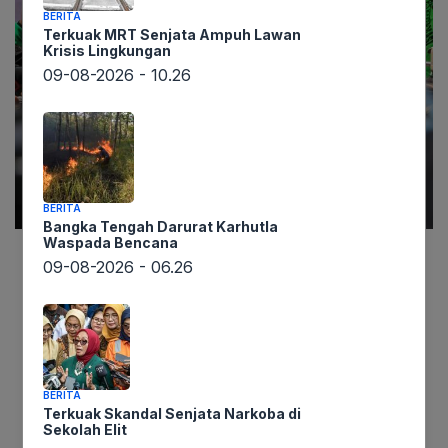
BERITA
Terkuak MRT Senjata Ampuh Lawan
Krisis Lingkungan
09-08-2026 - 10.26
BERITA
Bangka Tengah Darurat Karhutla
Waspada Bencana
09-08-2026 - 06.26
Lintaswarta.co.id, Jakarta – Ribuan buruh dari
berbagai wilayah di Jawa Barat dan sekitarnya
bersiap melancarkan aksi unjuk rasa besar-
besaran di depan Istana Negara, Jakarta, pada
Kamis, 8 Januari 2026. Protes ini dipicu oleh
BERITA
kebijakan penetapan upah minimum tahun 2026
Terkuak Skandal Senjata Narkoba di
yang dianggap tidak adil dan bertentangan
Sekolah Elit