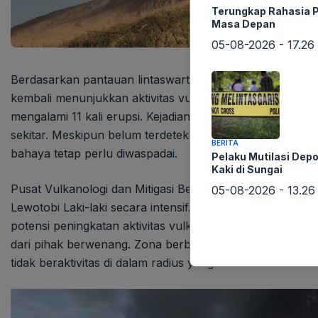
Terungkap Rahasia P
Masa Depan
05-08-2026 - 17.26
Berdasarkan pantauan lintaswarta.co.id, Gunung Lewotob
kembali menunjukkan aktivitas vulkanik yang signifikan. S
mengalami 11 kali erupsi. Kejadian ini tentu menimbulk
sekitar. Meskipun belum terdeteksi adanya peningkatan s
BERITA
bahaya tetap perlu diwaspadai.
Pelaku Mutilasi Dep
Kaki di Sungai
Pusat Vulkanologi dan Mitigasi Bencana Geologi (PVMB
05-08-2026 - 13.26
Lewotobi Laki-laki secara intensif. Data seismik dan visu
potensi peningkatan aktivitas vulkanik lebih lanjut. Mas
dari pihak berwenang. Zona berbahaya di sekitar gunung
tidak beraktivitas di dalam radius yang telah ditentukan.