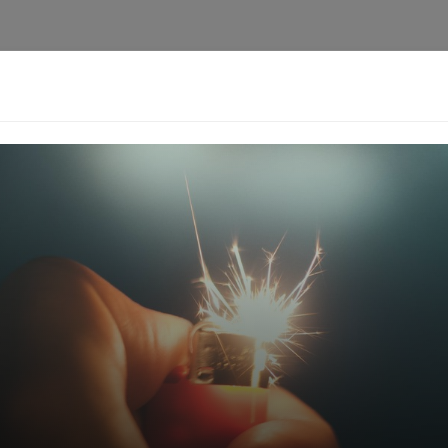
i
Privacy Policy
Pedoman Media Siber
Kontak
Ke
Berita
Pedoman
Kontak
Redaksi
Ten
[aioseo_breadcrumbs]
i Meletus! 11 Kali Erupsi
Timur
Harimurti
19-08-2025 - 00.31
Facebook
Mastodon
Email