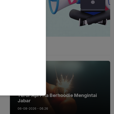
Latest Post
BERITA
Teror Api Pria Berhoodie Mengintai
Jabar
06-08-2026 - 06.26