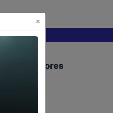
bijakan Artificial Intelligence (AI)
Disclaimer
×
tang
 Guncang Flores