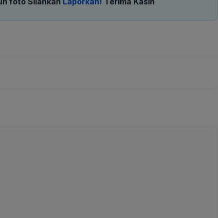
un foto Silahkan
Laporkan!
Terima Kasih