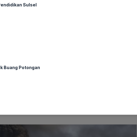
endidikan Sulsel
i Laki-laki di Flores Timur, Nusa Tenggara Timur (NTT)
ejak Senin (18/8) lalu, gunung api tersebut tercatat telah
an kekhawatiran dan meningkatkan kewaspadaan di wilayah
ignifikan pada ketinggian kolom abu vulkanik, potensi
ok Buang Potongan
G) terus memantau perkembangan aktivitas Gunung
al terus dikumpulkan dan dianalisis untuk mengantisipasi
yarakat diimbau untuk tetap tenang dan mengikuti arahan
 api telah ditetapkan, dan masyarakat dihimbau untuk