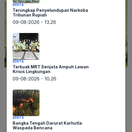
BERITA
Terungkap Penyelundupan Narkoba
Triliunan Rupiah
09-08-2026 - 13.26
BERITA
Terkuak MRT Senjata Ampuh Lawan
Krisis Lingkungan
09-08-2026 - 10.26
Lintaswarta.co.id melaporkan, lanskap bisnis di
Indonesia kini dihadapkan pada tuntutan krusial:
memastikan keberlanjutan operasional jangka
panjang. Bukan sekadar mengejar profit, namun
juga mengintegrasikan aspek lingkungan dan
BERITA
sosial sebagai pilar utama pertumbuhan. Untuk
Bangka Tengah Darurat Karhutla
menjawab tantangan ini, CNBC Indonesia akan
Waspada Bencana