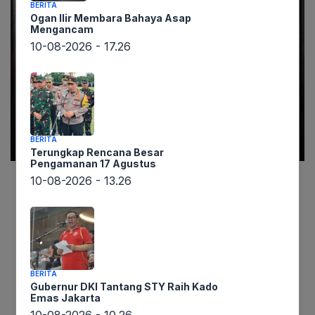
BERITA
Ogan Ilir Membara Bahaya Asap
Mengancam
10-08-2026 - 17.26
BERITA
Terungkap Rencana Besar
Pengamanan 17 Agustus
10-08-2026 - 13.26
Informasi mengejutkan datang dari Tapanuli
Selatan (Tapsel). Berdasarkan laporan
lintaswarta.co.id, Polres Tapsel menetapkan MN
(64), ketua yayasan sebuah pondok pesantren di
daerah tersebut, sebagai tersangka kasus
BERITA
perkosaan terhadap seorang santriwati berusia
Gubernur DKI Tantang STY Raih Kado
Emas Jakarta
17 tahun. Yang lebih mengejutkan lagi, korban