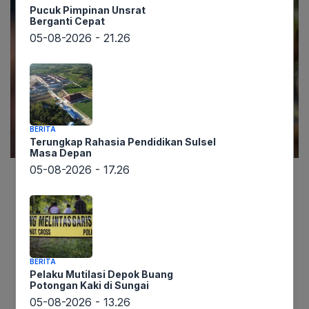
Pucuk Pimpinan Unsrat
Berganti Cepat
05-08-2026 - 21.26
BERITA
Terungkap Rahasia Pendidikan Sulsel
Masa Depan
05-08-2026 - 17.26
Berita mengejutkan datang dari pemberitaan
lintaswarta.co.id. Komisi Pemberantasan Korupsi
(KPK) memanggil mantan Menteri Agama Yaqut
Cholil Qoumas untuk dimintai klarifikasi terkait
dugaan korupsi kuota haji. Panggilan tersebut
BERITA
Pelaku Mutilasi Depok Buang
telah dikirimkan dua minggu lalu, dan KPK optimis
Potongan Kaki di Sungai
mantan Menag era Jokowi ini akan memenuhi
05-08-2026 - 13.26