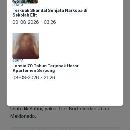
BERITA
Terkuak Skandal Senjata Narkoba di
Sekolah Elit
09-08-2026 - 03.26
BERITA
Gambar Istimewa : awsimages.detik.net.id
Lansia 70 Tahun Terjebak Horor
Apartemen Serpong
08-08-2026 - 21.26
Lintaswarta.co.id melaporkan bahwa pesawat
tersebut diketahui merupakan aset logistik
pemerintah Venezuela, menurut laporan media
lokal El Nacional. Identitas dua korban tewas
telah diketahui, yakni Toni Bortone dan Juan
Maldonado.