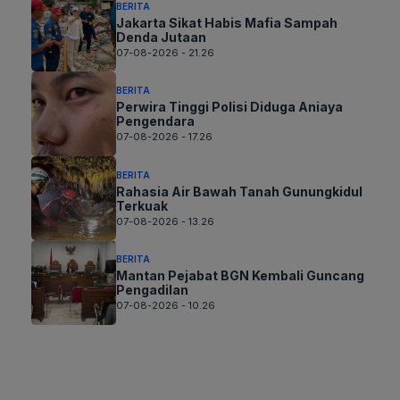
BERITA
Jakarta Sikat Habis Mafia Sampah
Denda Jutaan
07-08-2026 - 21.26
BERITA
Perwira Tinggi Polisi Diduga Aniaya
Pengendara
07-08-2026 - 17.26
BERITA
Rahasia Air Bawah Tanah Gunungkidul
Terkuak
07-08-2026 - 13.26
BERITA
Mantan Pejabat BGN Kembali Guncang
Pengadilan
07-08-2026 - 10.26