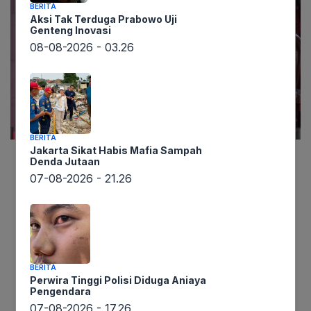
BERITA
Aksi Tak Terduga Prabowo Uji
Genteng Inovasi
08-08-2026 - 03.26
BERITA
Jakarta Sikat Habis Mafia Sampah
Denda Jutaan
Berdasarkan informasi dari lintaswarta.co.id,
07-08-2026 - 21.26
Ketua DPP PDIP, Djarot Saiful Hidayat,
menyatakan bahwa Kongres PDIP yang akan
diselenggarakan tahun ini akan kembali
mengukuhkan Megawati Soekarnoputri sebagai
Ketua Umum. Pernyataan ini disampaikan Djarot
BERITA
seusai mendampingi Megawati dalam acara
Perwira Tinggi Polisi Diduga Aniaya
Pengendara
Penganugerahan Trisakti Tourism Award 2025 di
07-08-2026 - 17.26