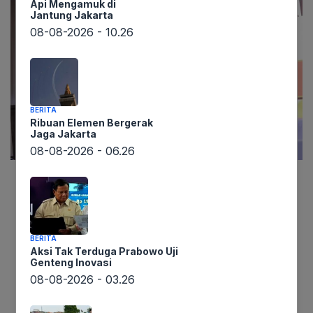
Api Mengamuk di
Jantung Jakarta
08-08-2026 - 10.26
BERITA
Ribuan Elemen Bergerak
Jaga Jakarta
08-08-2026 - 06.26
Lintaswarta.co.id
– Sebuah terobosan finansial
mengejutkan diungkapkan bagi generasi muda
yang mendambakan kemerdekaan finansial.
BERITA
Hanya dengan menyisihkan sekitar Rp95 ribu per
Aksi Tak Terduga Prabowo Uji
Genteng Inovasi
bulan sejak usia 21 tahun, seseorang berpotensi
08-08-2026 - 03.26
besar mengumpulkan dana fantastis Rp1 miliar
pada usia 55 tahun. Klaim ambisius ini datang dari