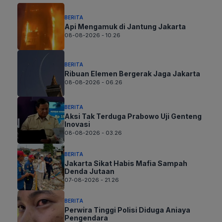
BERITA
Api Mengamuk di Jantung Jakarta
08-08-2026 - 10.26
BERITA
Ribuan Elemen Bergerak Jaga Jakarta
08-08-2026 - 06.26
BERITA
Aksi Tak Terduga Prabowo Uji Genteng
Inovasi
08-08-2026 - 03.26
BERITA
Jakarta Sikat Habis Mafia Sampah
Denda Jutaan
07-08-2026 - 21.26
BERITA
Perwira Tinggi Polisi Diduga Aniaya
Pengendara