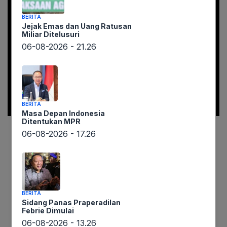
BERITA
Jejak Emas dan Uang Ratusan
Miliar Ditelusuri
06-08-2026 - 21.26
BERITA
Masa Depan Indonesia
Ditentukan MPR
06-08-2026 - 17.26
Informasi dari lintaswarta.co.id menyebutkan
bahwa pencarian Alvaro Kiano Nugroho, bocah
yang hilang selama 51 hari di Pesanggrahan,
Jakarta Selatan, terhambat. Kerusakan CCTV di
Masjid Muflihun, lokasi terakhir Alvaro terlihat,
BERITA
Sidang Panas Praperadilan
menjadi kendala utama bagi pihak kepolisian.
Febrie Dimulai
Kompol Murodih, Kasi Humas Polres Metro
06-08-2026 - 13.26