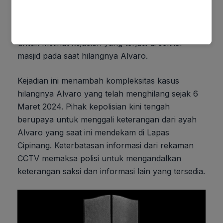
Jakarta Selatan, menjelaskan bahwa rekaman
CCTV yang rusak di masjid tersebut membuat
proses penyelidikan menjadi sulit. Polisi kesulitan
untuk melihat kejadian yang terjadi di sekitar
masjid pada saat hilangnya Alvaro.
Kejadian ini menambah kompleksitas kasus
hilangnya Alvaro yang telah menghilang sejak 6
Maret 2024. Pihak kepolisian kini tengah
berupaya untuk menggali keterangan dari ayah
Alvaro yang saat ini mendekam di Lapas
Cipinang. Keterbatasan informasi dari rekaman
CCTV memaksa polisi untuk mengandalkan
keterangan saksi dan informasi lain yang tersedia.