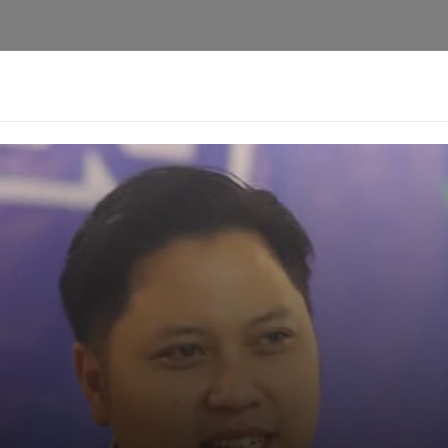
i
Privacy Policy
Pedoman Media Siber
Kontak
Ke
Berita
Pedoman
Kontak
Redaksi
Ten
[aioseo_breadcrumbs]
Bahagia Said Iqbal Turun 
Harimurti
08-06-2026 - 21.26
Facebook
Mastodon
Email