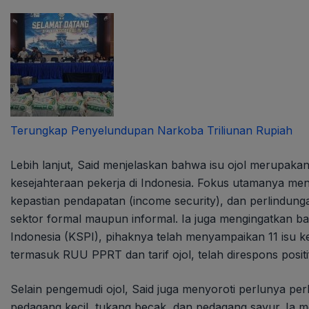
Terungkap Penyelundupan Narkoba Triliunan Rupiah
Lebih lanjut, Said menjelaskan bahwa isu ojol merupakan
kesejahteraan pekerja di Indonesia. Fokus utamanya mencak
kepastian pendapatan (income security), dan perlindungan 
sektor formal maupun informal. Ia juga mengingatkan ba
Indonesia (KSPI), pihaknya telah menyampaikan 11 isu 
termasuk RUU PPRT dan tarif ojol, telah direspons positi
Selain pengemudi ojol, Said juga menyoroti perlunya perl
pedagang kecil, tukang becak, dan pedagang sayur. Ia 