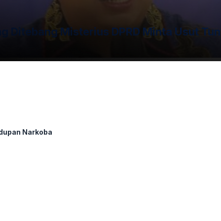
 Ditebang Misterius DPRD Minta Usut Tun
dupan Narkoba