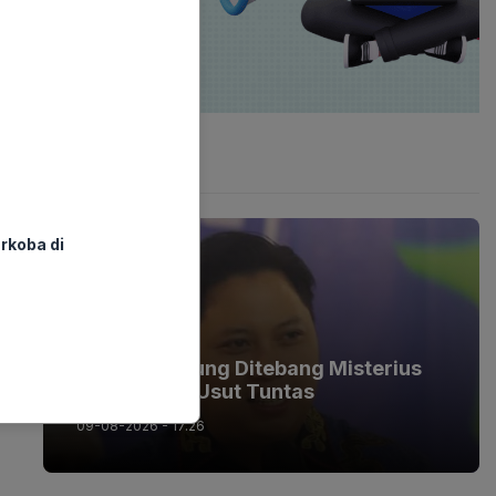
Latest Post
rkoba di
BERITA
Pohon Bandung Ditebang Misterius
DPRD Minta Usut Tuntas
09-08-2026 - 17.26