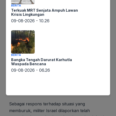
serangan lintas perbatasan yang tak henti-
BERITA
hentinya. Ini mengindikasikan rapuhnya
Terkuak MRT Senjata Ampuh Lawan
kesepakatan damai yang telah dicapai dan
Krisis Lingkungan
09-08-2026 - 10.26
potensi kegagalan total.
BERITA
Bangka Tengah Darurat Karhutla
Waspada Bencana
09-08-2026 - 06.26
Gambar Istimewa : awsimages.detik.net.id
Sebagai respons terhadap situasi yang
memburuk, militer Israel dilaporkan telah