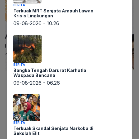
BERITA
Terkuak MRT Senjata Ampuh Lawan
Krisis Lingkungan
09-08-2026 - 10.26
BERITA
Bangka Tengah Darurat Karhutla
Waspada Bencana
09-08-2026 - 06.26
Berita mengejutkan datang dari Kantor
Komunikasi Kepresidenan (PCO). Melalui
lintaswarta.co.id, terungkap bahwa Hasan Nasbi,
Kepala PCO, telah mengundurkan diri dari
jabatannya. Pengumuman ini disampaikan
BERITA
langsung oleh Nasbi melalui akun Instagram
Terkuak Skandal Senjata Narkoba di
Total Politik, dan dikutip oleh lintaswarta.co.id.
Sekolah Elit