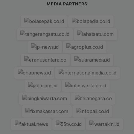
MEDIA PARTNERS