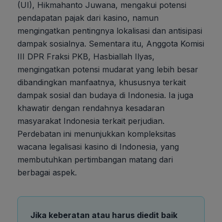
(UI), Hikmahanto Juwana, mengakui potensi
pendapatan pajak dari kasino, namun
mengingatkan pentingnya lokalisasi dan antisipasi
dampak sosialnya. Sementara itu, Anggota Komisi
III DPR Fraksi PKB, Hasbiallah Ilyas,
mengingatkan potensi mudarat yang lebih besar
dibandingkan manfaatnya, khususnya terkait
dampak sosial dan budaya di Indonesia. Ia juga
khawatir dengan rendahnya kesadaran
masyarakat Indonesia terkait perjudian.
Perdebatan ini menunjukkan kompleksitas
wacana legalisasi kasino di Indonesia, yang
membutuhkan pertimbangan matang dari
berbagai aspek.
Jika keberatan atau harus diedit baik