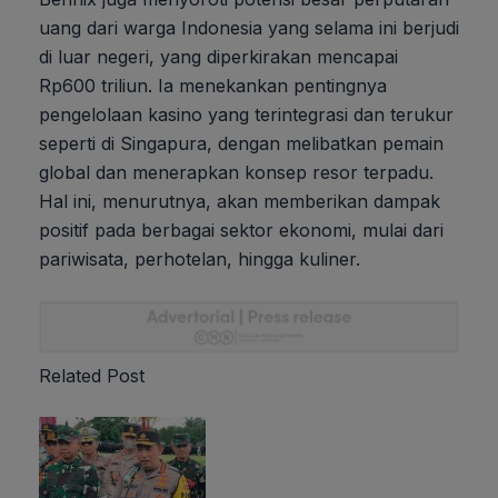
uang dari warga Indonesia yang selama ini berjudi
di luar negeri, yang diperkirakan mencapai
Rp600 triliun. Ia menekankan pentingnya
pengelolaan kasino yang terintegrasi dan terukur
seperti di Singapura, dengan melibatkan pemain
global dan menerapkan konsep resor terpadu.
Hal ini, menurutnya, akan memberikan dampak
positif pada berbagai sektor ekonomi, mulai dari
pariwisata, perhotelan, hingga kuliner.
Related Post