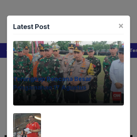
Langsung
Menu
ke
isi
Tentang Kami
Redaksi
Privacy Policy
Pedoman Med
×
Latest Post
Lintaswarta
Berita
Pedoman
Kontak
Redaksi
Te
[aioseo_breadcrumbs]
BERITA
Terungkap Rencana Besar
Rahasia Terungkap: Kasino Bisa
Pengamanan 17 Agustus
Lunasi Utang Negara?
10-08-2026 - 13.26
Harimurti
07-06-2025 - 12.31
Facebook
Mastodon
Email