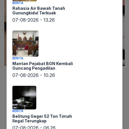
BERITA
Rahasia Air Bawah Tanah
Gunungkidul Terkuak
07-08-2026 - 13.26
BERITA
Mantan Pejabat BGN Kembali
Guncang Pengadilan
07-08-2026 - 10.26
Berita mengejutkan datang dari Universitas
Pancasila. Informasi yang dikutip lintaswarta.co.id
menyebutkan Profesor Marsudi Wahyu Kisworo,
mantan Rektor Universitas Pancasila, telah
melaporkan pencopotannya dari jabatan tersebut
BERITA
ke Kementerian Pendidikan, Kebudayaan, Riset,
Belitung Geger 52 Ton Timah
Ilegal Terungkap
dan Teknologi (Kemendikbudristek). Marsudi
07-08-2026 - 06.26