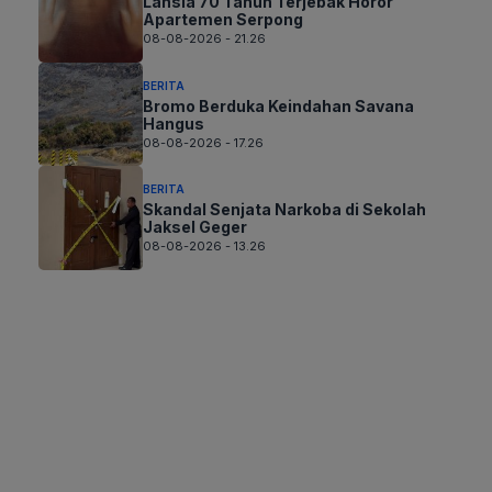
Lansia 70 Tahun Terjebak Horor
Apartemen Serpong
08-08-2026 - 21.26
BERITA
Bromo Berduka Keindahan Savana
Hangus
08-08-2026 - 17.26
BERITA
Skandal Senjata Narkoba di Sekolah
Jaksel Geger
08-08-2026 - 13.26