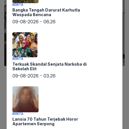
BERITA
Bangka Tengah Darurat Karhutla
Waspada Bencana
09-08-2026 - 06.26
BERITA
Terkuak Skandal Senjata Narkoba di
Sekolah Elit
09-08-2026 - 03.26
lintaswarta.co.id mengabarkan, Kejaksaan Agung
(Kejagung) secara tegas menyatakan akan
mengaplikasikan pasal Tindak Pidana Pencucian
Uang (TPPU) dalam penanganan kasus korupsi
tata kelola program Makan Bergizi Gratis (MBG).
BERITA
Langkah ini diambil guna memburu dan menyita
Lansia 70 Tahun Terjebak Horor
aset-aset yang diduga kuat berasal dari hasil
Apartemen Serpong