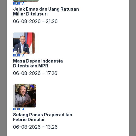
BERITA
Jejak Emas dan Uang Ratusan
Miliar Ditelusuri
06-08-2026 - 21.26
BERITA
Masa Depan Indonesia
Ditentukan MPR
06-08-2026 - 17.26
Informasi mengejutkan datang dari internal Partai
Persatuan Pembangunan (PPP). Berita ini
pertama kali diungkap oleh lintaswarta.co.id. DPP
PPP rupanya membuka peluang besar untuk
mengubah syarat pencalonan ketua umum dalam
BERITA
Muktamar mendatang yang dijadwalkan Agustus
Sidang Panas Praperadilan
Febrie Dimulai
atau September 2025. Hal ini mencuat setelah
06-08-2026 - 13.26
beberapa nama di luar kader partai ramai