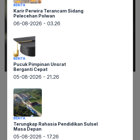
BERITA
Karir Perwira Terancam Sidang
Pelecehan Polwan
06-08-2026 - 03.26
BERITA
Pucuk Pimpinan Unsrat
Berganti Cepat
05-08-2026 - 21.26
lintaswarta.co.id melaporkan, Koordinator
Nasional Perhimpunan Pendidikan dan Guru
(P2G), Satriwan Salim, dengan tegas mengecam
dugaan korupsi pengadaan seragam sekolah
yang menyeret nama Bupati Langkat, Syah
BERITA
Terungkap Rahasia Pendidikan Sulsel
Afandin. Kasus ini dinilai sangat merugikan para
Masa Depan
orang tua siswa di tengah beban biaya pendidikan
05-08-2026 - 17.26