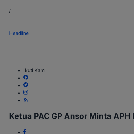
/
Headline
Ketua
Ikuti Kami
PAC
GP
Ansor
Minta
APH
Ketua PAC GP Ansor Minta APH 
Bertindak
Atas
Dugaan