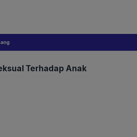
bijakan Artificial Intelligence (AI)
Disclaimer
tang
eksual Terhadap Anak