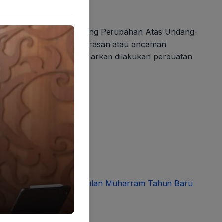
inasi.
mor 35 tahun 2014 tentang Perubahan Atas Undang-
dilarang melakukan Kekerasan atau ancaman
k melakukan atau membiarkan dilakukan perbuatan
tan seksual. (JK)
eriahkan Penutupan Bulan Muharram Tahun Baru