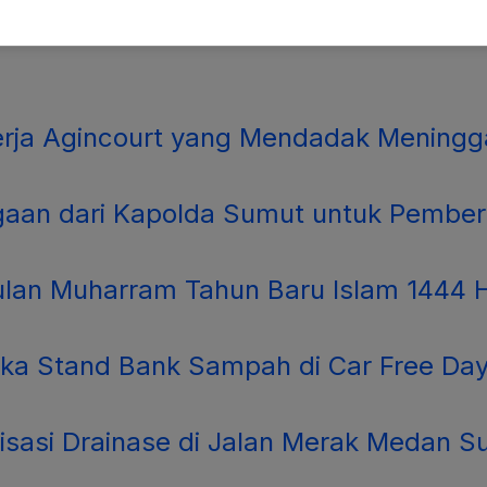
erja Agincourt yang Mendadak Meningg
gaan dari Kapolda Sumut untuk Pember
lan Muharram Tahun Baru Islam 1444 
a Stand Bank Sampah di Car Free Da
isasi Drainase di Jalan Merak Medan S