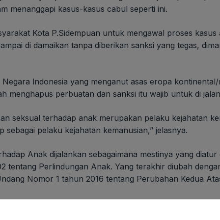
am menanggapi kasus-kasus cabul seperti ini.
yarakat Kota P.Sidempuan untuk mengawal proses kasus 
ampai di damaikan tanpa diberikan sanksi yang tegas, diman
s Negara lndonesia yang menganut asas eropa kontinental
ah menghapus perbuatan dan sanksi itu wajib untuk di jalan
han seksual terhadap anak merupakan pelaku kejahatan 
 sebagai pelaku kejahatan kemanusian,” jelasnya.
rhadap Anak dijalankan sebagaimana mestinya yang diatu
tentang Perlindungan Anak. Yang terakhir diubah deng
Undang Nomor 1 tahun 2016 tentang Perubahan Kedua At
amin dan melindungi Anak dan hak-hakya agar dapat hidup,