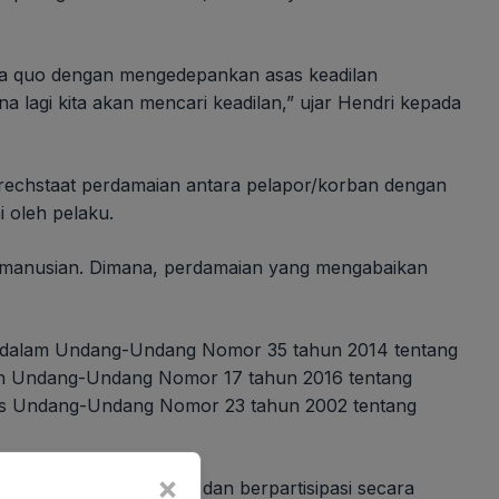
a quo dengan mengedepankan asas keadilan
a lagi kita akan mencari keadilan,” ujar Hendri kepada
/rechstaat perdamaian antara pelapor/korban dengan
i oleh pelaku.
kemanusian. Dimana, perdamaian yang mengabaikan
r dalam Undang-Undang Nomor 35 tahun 2014 tentang
an Undang-Undang Nomor 17 tahun 2016 tentang
as Undang-Undang Nomor 23 tahun 2002 tentang
×
 tumbuh, berkembang, dan berpartisipasi secara