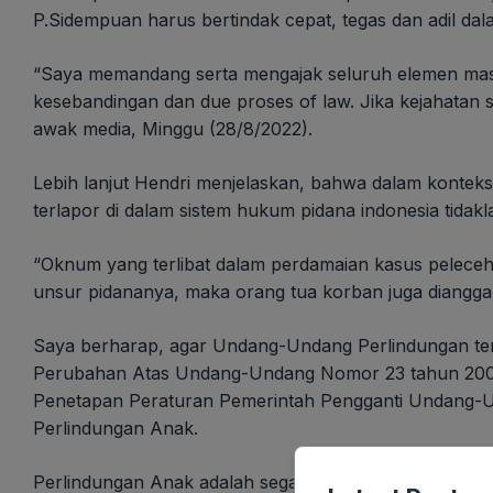
P.Sidempuan harus bertindak cepat, tegas dan adil dal
“Saya memandang serta mengajak seluruh elemen mas
kesebandingan dan due proses of law. Jika kejahatan s
awak media, Minggu (28/8/2022).
Lebih lanjut Hendri menjelaskan, bahwa dalam kontek
terlapor di dalam sistem hukum pidana indonesia tidakl
“Oknum yang terlibat dalam perdamaian kasus pelece
unsur pidananya, maka orang tua korban juga dianggap
Saya berharap, agar Undang-Undang Perlindungan te
Perubahan Atas Undang-Undang Nomor 23 tahun 2002 
Penetapan Peraturan Pemerintah Pengganti Undang-
Perlindungan Anak.
Perlindungan Anak adalah segala kegiatan untuk menj