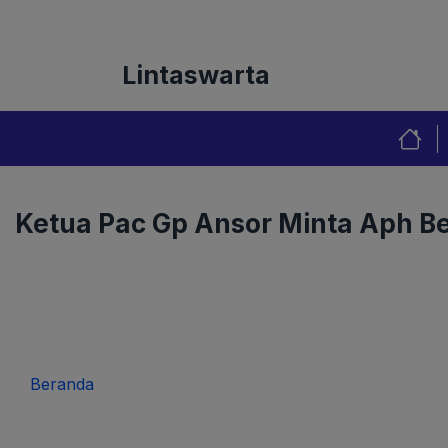
Langsung
Tentang Kami
Redaks
ke
isi
Lintaswarta
Ketua Pac Gp Ansor Minta Aph B
Beranda