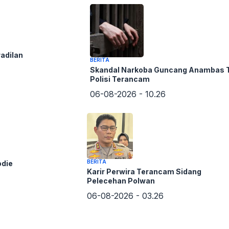
ourt yang Mendadak Meninggal
Kapolda Sumut untuk Pemberitaan
 Escavator Masuk Jurang
ogel di Gunung Alip
adilan
BERITA
Skandal Narkoba Guncang Anambas 
n Berakhir Damai
Polisi Terancam
ibat Judi, Narkoba dan Miras
06-08-2026 - 10.26
NU Se Kota P.Sidempuan
ourt yang Mendadak Meninggal
BERITA
odie
Kapolda Sumut untuk Pemberitaan
Karir Perwira Terancam Sidang
Pelecehan Polwan
06-08-2026 - 03.26
ram Tahun Baru Islam 1444 H
nk Sampah di Car Free Day