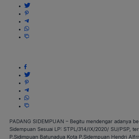
Kekerasan
Seksual
Terhadap
Anak
PADANG SIDEMPUAN – Begitu mendengar adanya berita 
Sidempuan Sesuai LP: STPL/314/IX/2020/ SU/PSP, te
P.Sidimpuan Batunadua Kota P.Sidempuan Hendri Alf