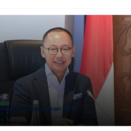
n, serta mendapat perlindungan dari kekerasan dan diskrim
 terhadap anak diatur dalam Pasal 76E Undang-Undang No
ak. Dalam Pasal 76E tersebut dikatakan : ”Setiap Orang 
kukan serangkaian kebohongan, atau membujuk Anak untu
ak yang di bawah umur jelas merupakan bentuk dari kejaha
 Ansor
#polres sidempuan
ndonesia Ditentukan MPR
a Stand Bank Sampah di
Pos berikutnya
Pawai Obor M
Islam 1444 H