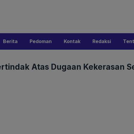
i
Privacy Policy
Pedoman Media Siber
Kontak
Ke
Berita
Pedoman
Kontak
Redaksi
Ten
ertindak Atas Dugaan Kekerasan S