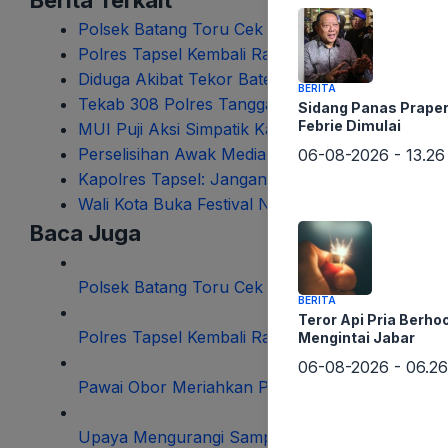
Berita Terkait
Polsek Batang Toru Cek Insiden Pekerja Aginc
Polres Tapsel Kembali Raih Penghargaan dari 
Diduga Akibat Tekor Baterai, Truk Pengangkut
BERITA
Tekab 308 Polres Tanggamus Tangkap Bandar T
Sidang Panas Praper
Febrie Dimulai
MUI Puji Aksi Simpatik Kapolres Tapsel
Perselisihan Awak Media dan Kakon Air Bakoma
06-08-2026 - 13.26
Kapolres Tapsel: Jangan Ada Personel yang Terl
Wali Kota Buka Festival Nasyid Ke 5 Muslimat 
Baca Juga
Polsek Batang Toru Cek Insiden Pekerja Aginc
BERITA
Teror Api Pria Berho
Polres Tapsel Kembali Raih Penghargaan dari 
Mengintai Jabar
06-08-2026 - 06.26
Pawai Obor Meriahkan Penutupan Bulan Muhar
Upaya Mengurangi Sampah, DLH Buka Stand Ba