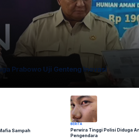
to dan Presiden ke-7 RI Joko Widodo di Solo, Minggu
uga Prabowo Uji Genteng Inovasi
alin Kerja Sama Perdamaian Dunia!
BERITA
Perwira Tinggi Polisi Diduga A
 Mafia Sampah
Pengendara