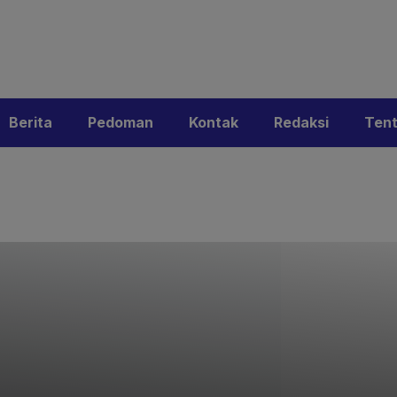
i
Privacy Policy
Pedoman Media Siber
Kontak
Ke
Berita
Pedoman
Kontak
Redaksi
Ten