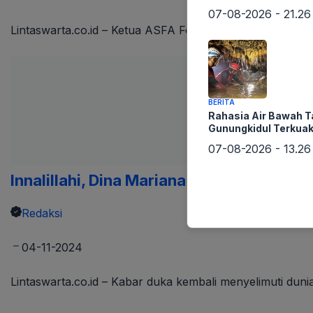
07-08-2026 - 21.26
Lintaswarta.co.id – Ketua ASFA Foundation Komjen (Pur
BERITA
Rahasia Air Bawah 
Gunungkidul Terkua
07-08-2026 - 13.26
Innalillahi, Dina Mariana Heuvelman, Pen
Redaksi
04-11-2024
Lintaswarta.co.id – Kabar duka kembali menyelimuti duni