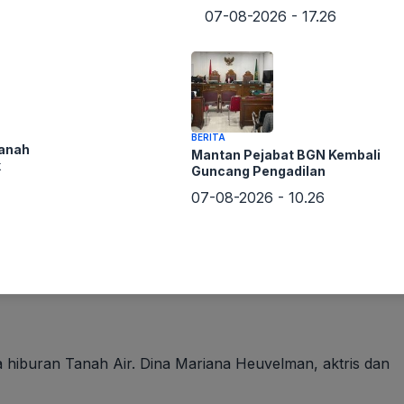
07-08-2026 - 17.26
n) Dr. Syafruddin Kambo diterima oleh Grand Syaikh Al-Az
BERITA
Tanah
Mantan Pejabat BGN Kembali
k
Guncang Pengadilan
07-08-2026 - 10.26
yanyi Cilik Legendaris Meninggal Dunia!
a hiburan Tanah Air. Dina Mariana Heuvelman, aktris dan