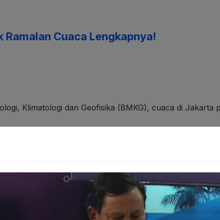
ek Ramalan Cuaca Lengkapnya!
logi, Klimatologi dan Geofisika (BMKG), cuaca di Jakarta 
Capek-capek Datang?"