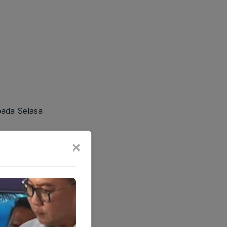
pada Selasa
×