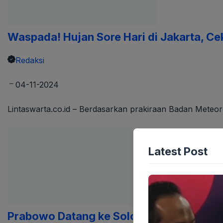
Waspada! Hujan Sore Hari di Jakarta, C
Redaksi
04-11-2024
Lintaswarta.co.id – Berdasarkan prakiraan Badan Meteoro
Latest Post
Prabowo Datang ke Solo, Jokowi: "Kok 