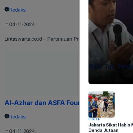
Redaksi
04-11-2024
Lintaswarta.co.id – Pertemuan Presiden Prabowo Subian
BERITA
Aksi Tak Terd
08-08-2026 - 03.26
Al-Azhar dan ASFA Foundation Sepakat J
Redaksi
BERITA
Jakarta Sikat Habis
Denda Jutaan
04-11-2024