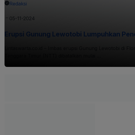
Redaksi
05-11-2024
Erupsi Gunung Lewotobi Lumpuhkan Pene
Lintaswarta.co.id – Imbas erupsi Gunung Lewotobi di F
Tenggara Timur (NTT) dibatalkan mulai …