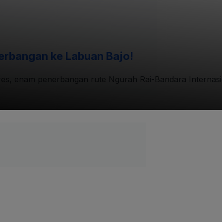
rbangan ke Labuan Bajo!
lores, enam penerbangan rute Ngurah Rai-Bandara Interna