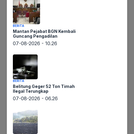
BERITA
Mantan Pejabat BGN Kembali
Guncang Pengadilan
Lintaswarta.co.id – Kepala Staf TNI Angkatan
07-08-2026 - 10.26
Darat (KSAD) Jenderal Maruli Simanjuntak
memastikan prosesi pelantikan Presiden dan
Wakil Presiden terpilih di Gedung MPR, Senayan,
20 Oktober mendatang berjalan aman. Keyakinan
BERITA
Maruli ini didasari oleh fakta bahwa hingga saat
Belitung Geger 52 Ton Timah
ini, pihaknya tidak mendeteksi adanya gelombang
Ilegal Terungkap
atau pergerakan yang berpotensi menciptakan
07-08-2026 - 06.26
situasi tidak aman saat pelantikan.