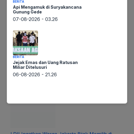
Bca Juga
BERITA
Api Mengamuk di Suryakancana
Gunung Gede
07-08-2026 - 03.26
BERITA
Jejak Emas dan Uang Ratusan
Innalillahi, Dina Mariana Heuvelman, Penyanyi
Miliar Ditelusuri
Cilik Legendaris Meninggal Dunia!
06-08-2026 - 21.26