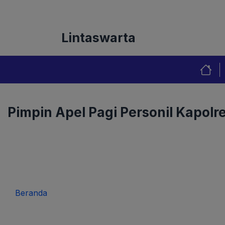
Langsung
Tentang Kami
Redaks
ke
isi
Lintaswarta
Pimpin Apel Pagi Personil Kapolr
Beranda