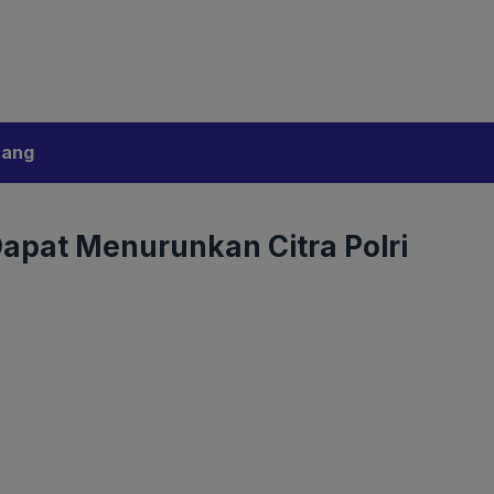
bijakan Artificial Intelligence (AI)
Disclaimer
tang
Dapat Menurunkan Citra Polri