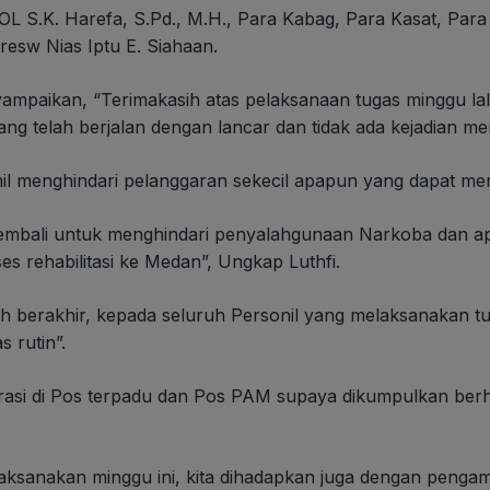
OL S.K. Harefa, S.Pd., M.H., Para Kabag, Para Kasat, Para
resw Nias Iptu E. Siahaan.
mpaikan, “Terimakasih atas pelaksanaan tugas minggu lalu
ng telah berjalan dengan lancar dan tidak ada kejadian me
il menghindari pelanggaran sekecil apapun yang dapat men
 kembali untuk menghindari penyalahgunaan Narkoba dan ap
s rehabilitasi ke Medan”, Ungkap Luthfi.
lah berakhir, kepada seluruh Personil yang melaksanakan 
 rutin”.
asi di Pos terpadu dan Pos PAM supaya dikumpulkan berh
ta laksanakan minggu ini, kita dihadapkan juga dengan pen