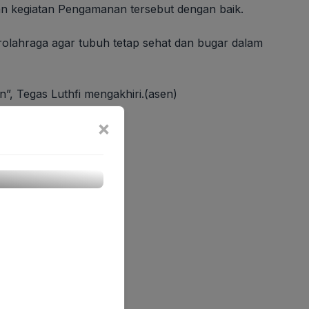
n kegiatan Pengamanan tersebut dengan baik.
rolahraga agar tubuh tetap sehat dan bugar dalam
”, Tegas Luthfi mengakhiri.(asen)
×