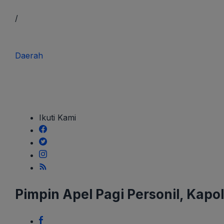
/
Daerah
Pimpin
Ikuti Kami
Apel
Pagi
Personil,
Kapolres
Nias
Pimpin Apel Pagi Personil, Kapo
:
Hindari
Pelanggaran