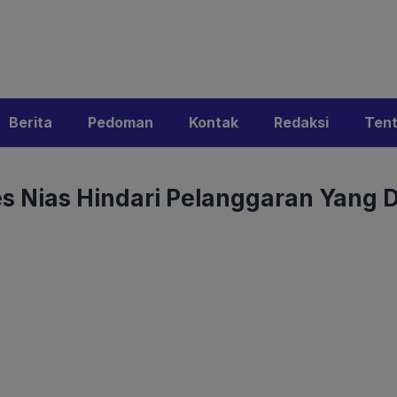
i
Privacy Policy
Pedoman Media Siber
Kontak
Ke
Berita
Pedoman
Kontak
Redaksi
Ten
es Nias Hindari Pelanggaran Yang 