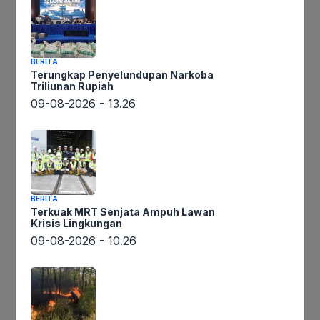
/
BERITA
Terungkap Penyelundupan Narkoba
Triliunan Rupiah
Headline
09-08-2026 - 13.26
Wawako
Ikuti Kami
BERITA
Sidempuan
Terkuak MRT Senjata Ampuh Lawan
Bertindak
Krisis Lingkungan
Pembina
09-08-2026 - 10.26
Upacara
Peringatan
oleh
September 9, 2022
Haornas
paunk
Wawako Sidempuan
Ke