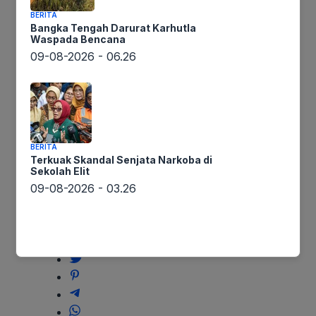
XXXIX
Bertindak Pembina
BERITA
Bangka Tengah Darurat Karhutla
Upacara Peringatan
Waspada Bencana
09-08-2026 - 06.26
Haornas Ke XXXIX
paunk
–
Headline
,
Olahraga
BERITA
Terkuak Skandal Senjata Narkoba di
Sekolah Elit
09-08-2026 - 03.26