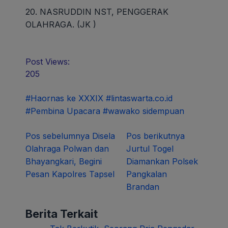
20. NASRUDDIN NST, PENGGERAK
OLAHRAGA. (JK )
Post Views:
205
#Haornas ke XXXIX
#lintaswarta.co.id
#Pembina Upacara
#wawako sidempuan
Navigasi
Pos sebelumnya
Disela
Pos berikutnya
Olahraga Polwan dan
Jurtul Togel
pos
Bhayangkari, Begini
Diamankan Polsek
Pesan Kapolres Tapsel
Pangkalan
Brandan
Berita Terkait