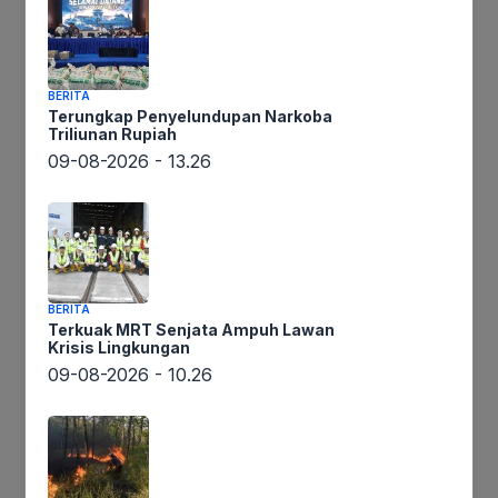
Daerah
BERITA
Terungkap Penyelundupan Narkoba
Triliunan Rupiah
09-08-2026 - 13.26
Tujuh
Ikuti Kami
Hari
Menjabat
Kapolres
BERITA
Nias,
Terkuak MRT Senjata Ampuh Lawan
Krisis Lingkungan
AKBP
09-08-2026 - 10.26
Tujuh Hari Menjabat
Luthfi
Silahturahmi
Kapolres Nias, AKBP Luthfi
ke
Silahturahmi ke Kantor
Kantor
Sinode
Sinode Gereja AMIN