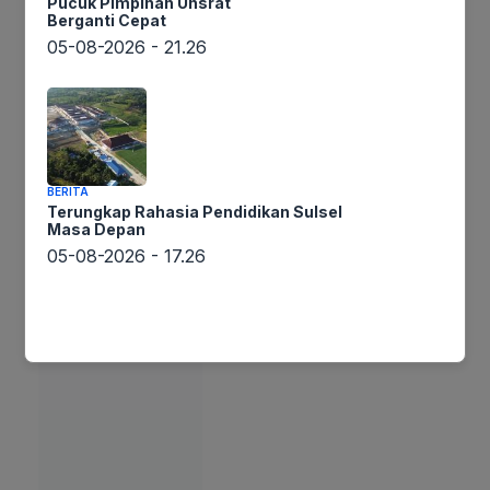
Pucuk Pimpinan Unsrat
Berganti Cepat
Bca Juga
05-08-2026 - 21.26
BERITA
Terungkap Rahasia Pendidikan Sulsel
Masa Depan
05-08-2026 - 17.26
UMKM Panik! Saldo Tertahan 10 Hari, QRIS
Bermasalah?