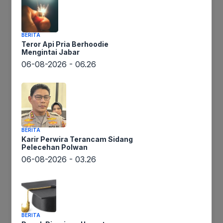
BERITA
Teror Api Pria Berhoodie
Mengintai Jabar
06-08-2026 - 06.26
Lintaswarta.co.id – Setelah sukses menjadi tempat
mendaratnya pesawat Kepresidenan RJ85 bulan
lalu, Bandara Nusantara di Ibu Kota Nusantara
BERITA
Karir Perwira Terancam Sidang
(IKN) kini bersiap untuk tantangan yang lebih
Pelecehan Polwan
besar. Bandara ini akan menggelar uji coba
06-08-2026 - 03.26
pendaratan pesawat yang lebih besar dari yang
digunakan Presiden Joko Widodo (Jokowi)
sebelumnya.
BERITA