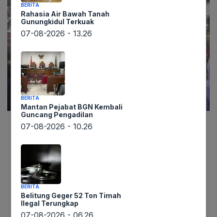
BERITA
Rahasia Air Bawah Tanah
Gunungkidul Terkuak
07-08-2026 - 13.26
BERITA
Mantan Pejabat BGN Kembali
Guncang Pengadilan
07-08-2026 - 10.26
lintaswarta.co.id – Kedatangan Presiden ke-7 RI
Joko Widodo di Kedatun Keagungan, Jalan
Sultan Haji, Kelurahan Sepang Jaya, Kecamatan
Labuhan Ratu, Kota Bandar Lampung, pada
Sabtu (27/6) pagi, disambut dengan antusiasme
BERITA
luar biasa oleh warga setempat. Demi bisa
Belitung Geger 52 Ton Timah
Ilegal Terungkap
menyaksikan langsung sosok Presiden dari dekat,
07-08-2026 - 06.26