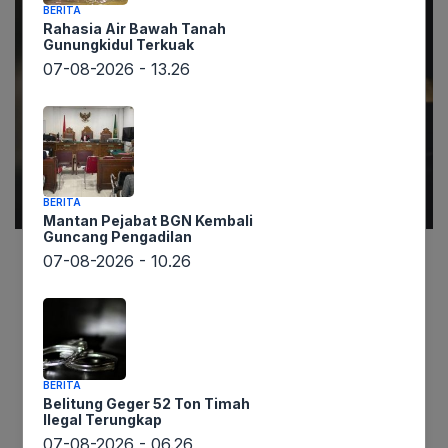
BERITA
Rahasia Air Bawah Tanah
Gunungkidul Terkuak
07-08-2026 - 13.26
BERITA
Mantan Pejabat BGN Kembali
Guncang Pengadilan
07-08-2026 - 10.26
Bermula dari pemberitaan lintaswarta.co.id, lima
pemuda kini telah diamankan pihak kepolisian
terkait tewasnya seorang pelajar, ES (16), akibat
tawuran di Jalan Selebes, Belawan, Sumatera
Utara. Peristiwa berdarah yang terjadi Minggu
BERITA
(7/9/2025) tersebut juga mengakibatkan empat
Belitung Geger 52 Ton Timah
Ilegal Terungkap
orang lainnya mengalami luka-luka. Kelima
07-08-2026 - 06.26