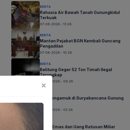
BERITA
Rahasia Air Bawah Tanah Gunungkidul
Terkuak
07-08-2026 - 13.26
BERITA
Mantan Pejabat BGN Kembali Guncang
Pengadilan
07-08-2026 - 10.26
BERITA
Belitung Geger 52 Ton Timah Ilegal
Terungkap
07-08-2026 - 06.26
×
BERITA
Api Mengamuk di Suryakancana Gunung
Gede
07-08-2026 - 03.26
BERITA
Jejak Emas dan Uang Ratusan Miliar