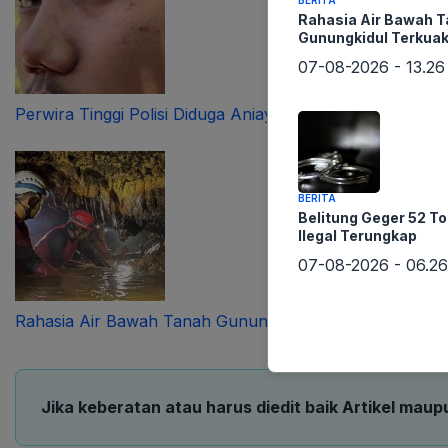
BERITA
Rahasia Air Bawah 
Gunungkidul Terkua
07-08-2026 - 13.26
Perwira Tinggi Polisi Diduga Aniaya Pengendara
BERITA
Belitung Geger 52 T
Ilegal Terungkap
07-08-2026 - 06.26
Rahasia Air Bawah Tanah Gunungkidul Terkuak
Jika keberatan atau harus diedit baik Artikel maup