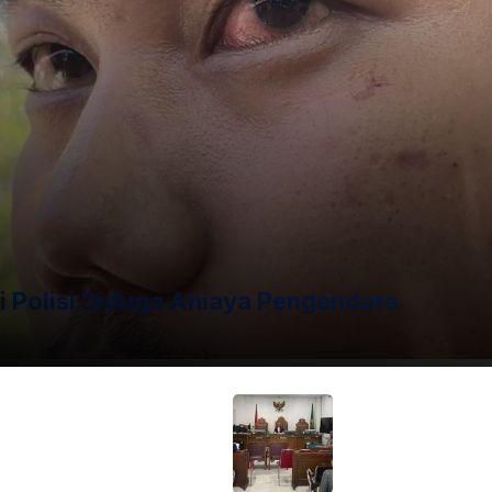
ngembangan dari kasus suap yang lebih besar.
lam kasus suap terkait pengurusan perkara di Pengadilan
da vonis bebas terdakwa pembunuhan Gregorius Ronald
gamankan barang bukti berupa uang tunai senilai Rp20
t Umum bahkan menuntut hukuman pidana penjara 12 tahun
Heru. Kini, dengan penambahan status tersangka TPPU dan
k perhatian publik. Proses hukum selanjutnya akan
i Polisi Diduga Aniaya Pengendara