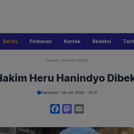
i
Privacy Policy
Pedoman Media Siber
Kontak
Ke
Berita
Pedoman
Kontak
Redaksi
Ten
[aioseo_breadcrumbs]
Hakim Heru Hanindyo Dibe
Harimurti
29-04-2025 - 19.31
Facebook
Mastodon
Email