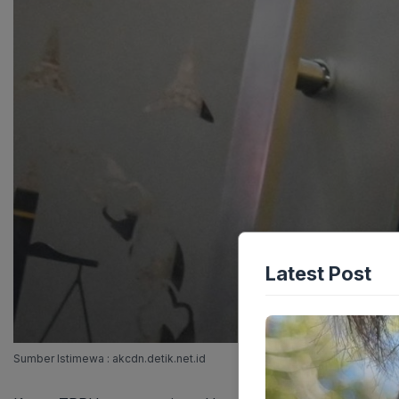
Latest Post
Sumber Istimewa : akcdn.detik.net.id