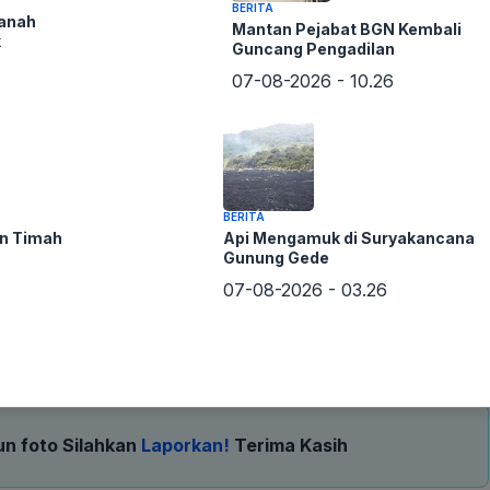
BERITA
Tanah
Mantan Pejabat BGN Kembali
k
Guncang Pengadilan
07-08-2026 - 10.26
BERITA
on Timah
Api Mengamuk di Suryakancana
Gunung Gede
07-08-2026 - 03.26
un foto Silahkan
Laporkan!
Terima Kasih