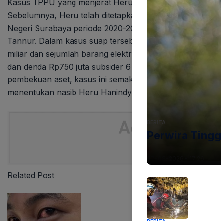
Kasus TPPU yang menjerat Heru Hanindyo merupakan pe
Sebelumnya, Heru telah ditetapkan sebagai tersangka da
Negeri Surabaya periode 2020-2024, yang berujung pa
Tannur. Dalam kasus suap tersebut, penyidik telah men
miliar dan sejumlah barang elektronik. Jaksa Penuntu
dan denda Rp750 juta subsider 6 bulan kurungan bagi 
pembekuan aset, kasus ini semakin kompleks dan menari
menentukan nasib Heru Hanindyo.
BERITA
Perwira Tingg
07-08-2026 - 17.26
Related Post