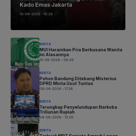
Kado Emas Jakarta
10-08-2026 - 10.26
BERITA
MUI Haramkan Pria Berbusana Wanita
Ini Alasannya
10-08-2026 - 06.26
BERITA
Pohon Bandung Ditebang Misterius
DPRD Minta Usut Tuntas
09-08-2026 - 17.26
BERITA
Terungkap Penyelundupan Narkoba
Triliunan Rupiah
09-08-2026 - 13.26
BERITA
Terkuak MRT Senjata Ampuh Lawan