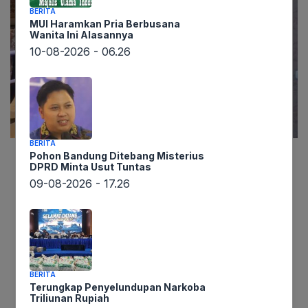
BERITA
MUI Haramkan Pria Berbusana
Wanita Ini Alasannya
10-08-2026 - 06.26
BERITA
Pohon Bandung Ditebang Misterius
DPRD Minta Usut Tuntas
Informasi dari lintaswarta.co.id menyebutkan
09-08-2026 - 17.26
bahwa banjir rob kembali menerjang pesisir
Surabaya, Jawa Timur, Rabu (28/5). Kawasan
Jalan Kalianak dan sekitarnya menjadi titik
terdampak paling parah, dengan genangan air
mencapai 40-50 cm. Kejadian ini bukan hanya
mengganggu lalu lintas, mengakibatkan
BERITA
Terungkap Penyelundupan Narkoba
kemacetan yang melibatkan berbagai kendaraan,
Triliunan Rupiah