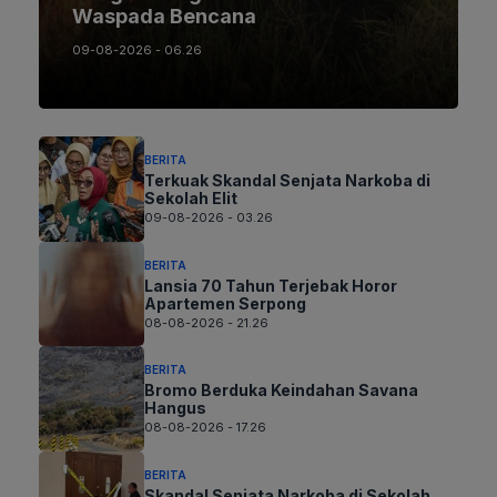
Waspada Bencana
09-08-2026 - 06.26
BERITA
Terkuak Skandal Senjata Narkoba di
Sekolah Elit
09-08-2026 - 03.26
BERITA
Lansia 70 Tahun Terjebak Horor
Apartemen Serpong
08-08-2026 - 21.26
BERITA
Bromo Berduka Keindahan Savana
Hangus
08-08-2026 - 17.26
BERITA
Skandal Senjata Narkoba di Sekolah