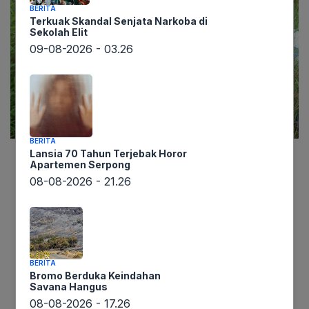
BERITA
Terkuak Skandal Senjata Narkoba di
Sekolah Elit
09-08-2026 - 03.26
BERITA
Lansia 70 Tahun Terjebak Horor
Apartemen Serpong
Lintaswarta.co.id melaporkan sebuah kasus
08-08-2026 - 21.26
kekerasan terhadap anak yang menggemparkan
di Kampung Sadang Sukaasih, Desa Bumiwangi,
Kecamatan Ciparay, Kabupaten Bandung.
Seorang bocah berusia 13 tahun menjadi korban
penganiayaan brutal yang melibatkan dua anak
BERITA
Bromo Berduka Keindahan
sebaya dan seorang dewasa. Kejadian yang
Savana Hangus
terjadi pada Mei 2025 ini baru terungkap setelah
08-08-2026 - 17.26