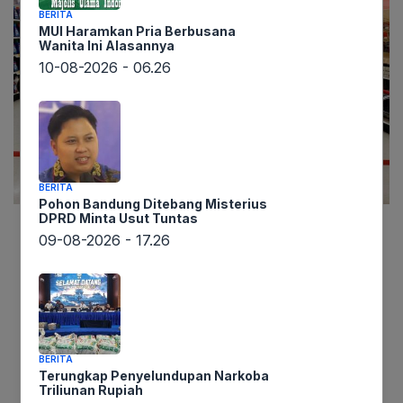
BERITA
MUI Haramkan Pria Berbusana
Wanita Ini Alasannya
10-08-2026 - 06.26
BERITA
Pohon Bandung Ditebang Misterius
DPRD Minta Usut Tuntas
09-08-2026 - 17.26
Lintaswarta.co.id,
Jakarta – Mitos bahwa harga
mahal selalu menjamin kualitas terbaik kerap
menyesatkan konsumen. Padahal, untuk
sejumlah kategori produk, versi yang lebih
ekonomis justru menawarkan fungsi dan mutu
yang hampir setara dengan merek premium. Ini
BERITA
Terungkap Penyelundupan Narkoba
adalah kunci bagi mereka yang menerapkan gaya
Triliunan Rupiah