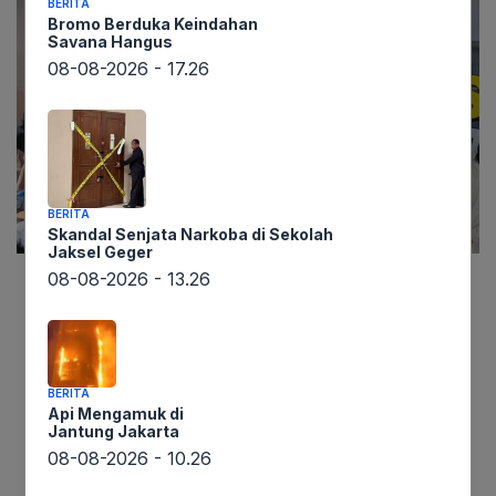
BERITA
Bromo Berduka Keindahan
Savana Hangus
08-08-2026 - 17.26
BERITA
Skandal Senjata Narkoba di Sekolah
Jaksel Geger
08-08-2026 - 13.26
Berita mengejutkan datang dari lintaswarta.co.id.
Polisi Jawa Barat memperpanjang masa tahanan
Priguna Anugerah Pratama, dokter PPDS Rumah
Sakit Hasan Sadikin (RSHS) Bandung, yang
BERITA
Api Mengamuk di
diduga melakukan pemerkosaan terhadap
Jantung Jakarta
seorang pasien. Perpanjangan penahanan ini
08-08-2026 - 10.26
dikonfirmasi langsung oleh Direktur Reserse