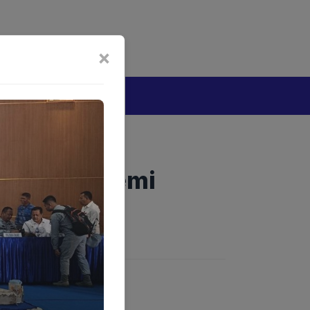
bijakan Artificial Intelligence (AI)
Disclaimer
×
tang
Cadangan Demi