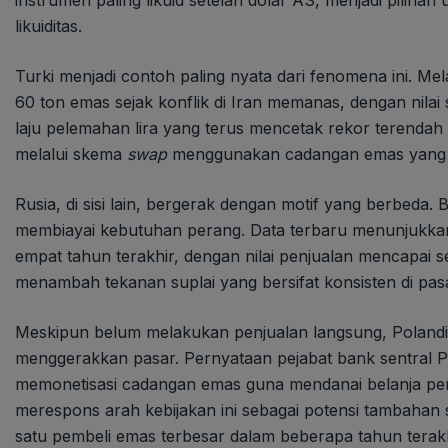
instrumen paling likuid setelah dolar AS, menjadi piliha
likuiditas.
Turki menjadi contoh paling nyata dari fenomena ini. Mel
60 ton emas sejak konflik di Iran memanas, dengan nilai
laju pelemahan lira yang terus mencetak rekor terendah
melalui skema
swap
menggunakan cadangan emas yang di
Rusia, di sisi lain, bergerak dengan motif yang berbeda.
membiayai kebutuhan perang. Data terbaru menunjukkan
empat tahun terakhir, dengan nilai penjualan mencapai se
menambah tekanan suplai yang bersifat konsisten di pasa
Meskipun belum melakukan penjualan langsung, Polandia
menggerakkan pasar. Pernyataan pejabat bank sentral P
memonetisasi cadangan emas guna mendanai belanja pert
merespons arah kebijakan ini sebagai potensi tambahan
satu pembeli emas terbesar dalam beberapa tahun terakh