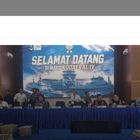
i
Privacy Policy
Pedoman Media Siber
Kontak
Ke
Berita
Pedoman
Kontak
Redaksi
Ten
[aioseo_breadcrumbs]
 Bank Sentral Dunia Jual 
Apa?
Harimurti
30-03-2026 - 16.02
Facebook
Mastodon
Email