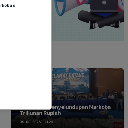
rkoba di
Latest Post
BERITA
Terungkap Penyelundupan Narkoba
Triliunan Rupiah
09-08-2026 - 13.26