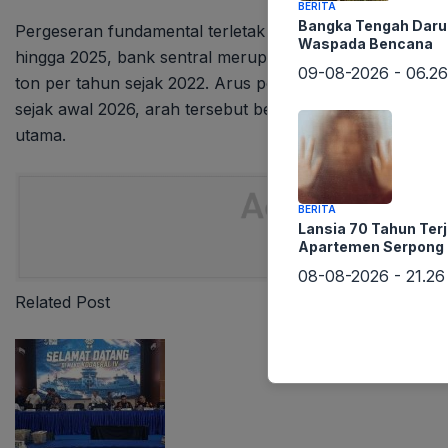
BERITA
Bangka Tengah Darur
Pergeseran fundamental terletak pada perilaku pelaku pa
Waspada Bencana
hingga 2025, bank sentral merupakan pembeli emas terb
09-08-2026 - 06.26
ton per tahun sejak 2022. Arus pembelian masif ini menj
sejak awal 2026, arah tersebut berbalik. Pasar kini diban
utama.
BERITA
Lansia 70 Tahun Ter
Apartemen Serpong
08-08-2026 - 21.26
Related Post