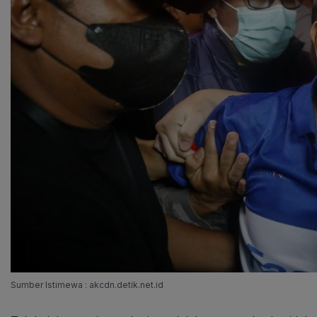
Sumber Istimewa : akcdn.detik.net.id