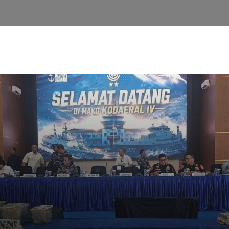
i
Privacy Policy
Pedoman Media Siber
Kontak
Ke
Berita
Pedoman
Kontak
Redaksi
Ten
[aioseo_breadcrumbs]
ngejutkan Dua Kasus Hebo
Harimurti
22-06-2026 - 06.26
Facebook
Mastodon
Email