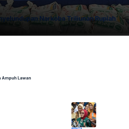
yelundupan Narkoba Triliunan Rupiah
a Ampuh Lawan
BERITA