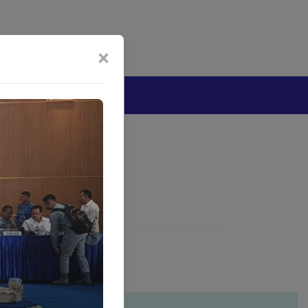
bijakan Artificial Intelligence (AI)
Disclaimer
×
tang
h Jakarta