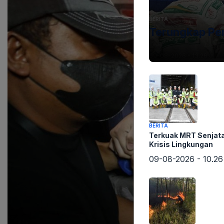
BERITA
Terungkap Pen
09-08-2026 - 13.26
BERITA
Terkuak MRT Senjat
Krisis Lingkungan
09-08-2026 - 10.26