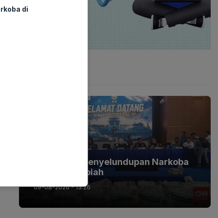
rkoba di
Latest Post
BERITA
Terungkap Penyelundupan Narkoba
Triliunan Rupiah
09-08-2026 - 13.26