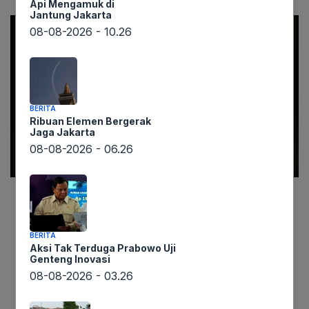
Api Mengamuk di
Jantung Jakarta
08-08-2026 - 10.26
BERITA
Ribuan Elemen Bergerak
Jaga Jakarta
08-08-2026 - 06.26
Informasi yang diperoleh lintaswarta.co.id
menyebutkan bahwa Komisi Pemberantasan
BERITA
Korupsi (KPK) telah melakukan klarifikasi
Aksi Tak Terduga Prabowo Uji
Genteng Inovasi
terhadap tiga pejabat Kementerian Agama
08-08-2026 - 03.26
(Kemenag) pada Senin (4/8) terkait penyelidikan
dugaan korupsi kuota haji. Ketiga pejabat tersebut