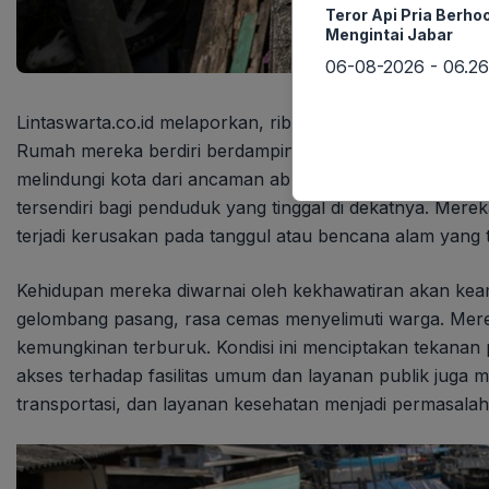
Teror Api Pria Berho
Mengintai Jabar
06-08-2026 - 06.26
Lintaswarta.co.id melaporkan, ribuan warga pesisir Jaka
Rumah mereka berdiri berdampingan dengan tanggul laut
melindungi kota dari ancaman abrasi dan banjir. Namun,
tersendiri bagi penduduk yang tinggal di dekatnya. Mer
terjadi kerusakan pada tanggul atau bencana alam yang 
Kehidupan mereka diwarnai oleh kekhawatiran akan kea
gelombang pasang, rasa cemas menyelimuti warga. Mere
kemungkinan terburuk. Kondisi ini menciptakan tekanan psi
akses terhadap fasilitas umum dan layanan publik juga me
transportasi, dan layanan kesehatan menjadi permasala