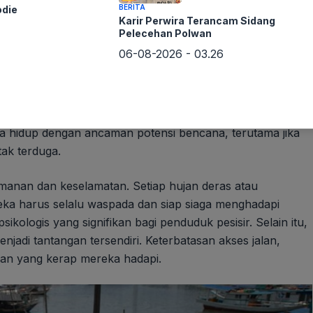
BERITA
odie
Karir Perwira Terancam Sidang
Pelecehan Polwan
06-08-2026 - 03.26
rta hidup dalam bayang-bayang risiko setiap harinya.
 Teluk Jakarta, sebuah konstruksi raksasa yang
 keberadaan tanggul ini juga menghadirkan dilema
eka hidup dengan ancaman potensi bencana, terutama jika
tak terduga.
manan dan keselamatan. Setiap hujan deras atau
ka harus selalu waspada dan siap siaga menghadapi
kologis yang signifikan bagi penduduk pesisir. Selain itu,
njadi tantangan tersendiri. Keterbatasan akses jalan,
han yang kerap mereka hadapi.