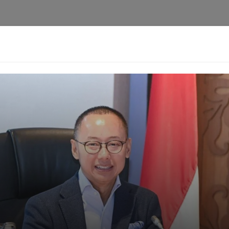
i
Privacy Policy
Pedoman Media Siber
Kontak
Ke
Berita
Pedoman
Kontak
Redaksi
Ten
[aioseo_breadcrumbs]
ang-Bayang Tanggul: Kisah
Jakarta
Harimurti
06-05-2025 - 00.31
Facebook
Mastodon
Email