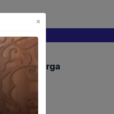
bijakan Artificial Intelligence (AI)
Disclaimer
×
tang
 Ribuan Warga